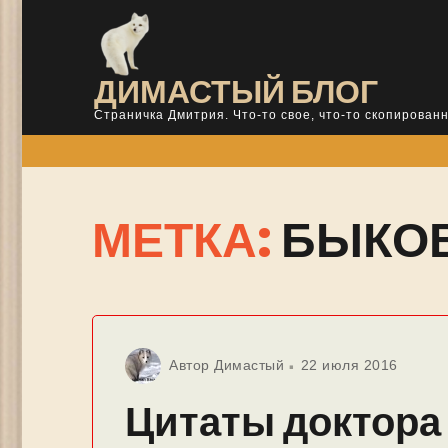
Skip
to
content
ДИМАСТЫЙ БЛОГ
Страничка Дмитрия. Что-то свое, что-то скопированн
МЕТКА:
БЫКО
Автор
Димастый
22 июля 2016
Цитаты доктора