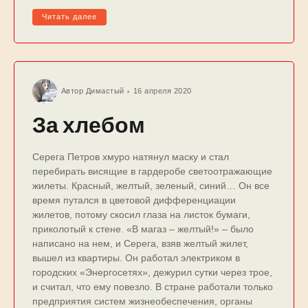
Читать далее
Автор
Димастый
16 апреля 2020
За хлебом
Серега Петров хмуро натянул маску и стал
перебирать висящие в гардеробе светоотражающие
жилеты. Красный, желтый, зеленый, синий… Он все
время путался в цветовой дифференциации
жилетов, потому скосил глаза на листок бумаги,
приколотый к стене. «В магаз – желтый!» – было
написано на нем, и Серега, взяв желтый жилет,
вышел из квартиры. Он работал электриком в
городских «Энергосетях», дежурил сутки через трое,
и считал, что ему повезло. В стране работали только
предприятия систем жизнеобеспечения, органы