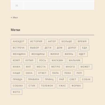
31
« Июл
Метки
АНЕКДОТ
ИСТОРИЯ
АКТЕР
БОЛЬШЕ
ВРЕМЯ
ВСТРЕЧА
ВЫБОР
ДЕТИ
ДОМ
ДОРОГ
ЕДА
ЖЕНЩИНА
ЖЕНЩИНЫ
ЖИЗНИ
ЖИЗНЬ
ИДЕТ
КОМП
КУПИЛ
ЛОСЬ
МАГАЗИН
МАЛЬЧИК
МАМА
МАТ
МЕСТА
МЕТРО
МНОГО
МОЖЕТ
НАШИ
ОКНА
ОТВЕТ
ПАПА
ПОКА
ПОП
ПРАВДА
ПРАВИЛА
ПРИНЦ
РАЙ
СВЕТ
СОБАК
СОБАКА
СТИХ
ТЕЛЕФОН
УЖАС
ФОРМА
ФОТО