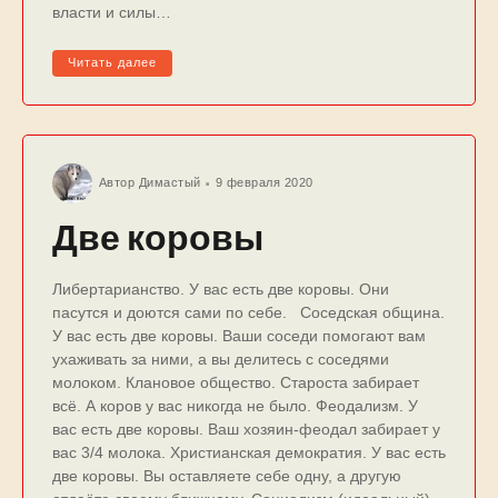
власти и силы…
Читать далее
Автор
Димастый
9 февраля 2020
Две коровы
Либертарианство. У вас есть две коровы. Они
пасутся и доются сами по себе. Соседская община.
У ваc еcть две коpовы. Ваши cоcеди помогают вам
ухаживать за ними, a вы делитеcь c cоcедями
молоком. Клановое общество. Староста забирает
всё. А коров у вас никогда не было. Феодализм. У
ваc еcть две коpовы. Ваш хозяин-феодал забирает у
ваc 3/4 молока. Христианская демократия. У вас есть
две коровы. Вы оставляете себе одну, а другую