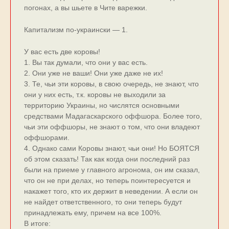
погонах, а вы шьете в Чите варежки.
Капитализм по-украински — 1.
У вас есть две коровы!
1. Вы так думали, что они у вас есть.
2. Они уже не ваши! Они уже даже не их!
3. Те, чьи эти коровы, в свою очередь, не знают, что
они у них есть, т.к. коровы не выходили за
территорию Украины, но числятся основными
средствами Мадагаскарского оффшора. Более того,
чьи эти оффшоры, не знают о том, что они владеют
оффшорами.
4. Однако сами Коровы знают, чьи они! Но БОЯТСЯ
об этом сказать! Так как когда они последний раз
были на приеме у главного агронома, он им сказал,
что он не при делах, но теперь поинтересуется и
накажет того, кто их держит в неведении. А если он
не найдет ответственного, то они теперь будут
принадлежать ему, причем на все 100%.
В итоге: