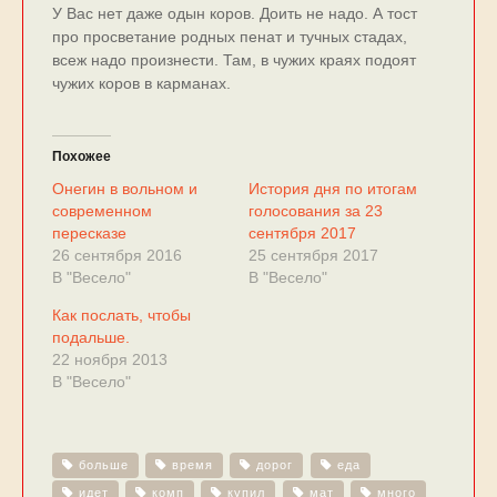
У Вас нет даже одын коров. Доить не надо. А тост
про просветание родных пенат и тучных стадах,
всеж надо произнести. Там, в чужих краях подоят
чужих коров в карманах.
Похожее
Онегин в вольном и
История дня по итогам
современном
голосования за 23
пересказе
сентября 2017
26 сентября 2016
25 сентября 2017
В "Весело"
В "Весело"
Как послать, чтобы
подальше.
22 ноября 2013
В "Весело"
больше
время
дорог
еда
идет
комп
купил
мат
много