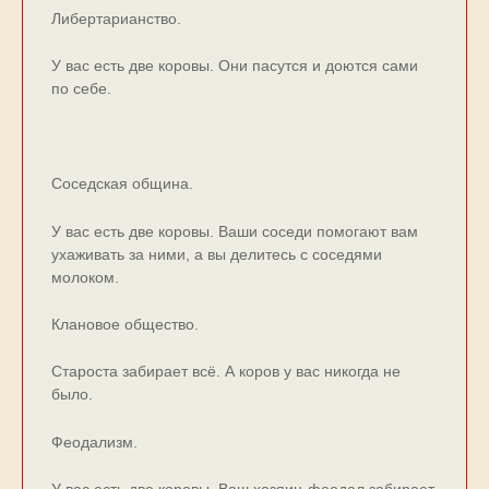
Либертарианство.
У вас есть две коровы. Они пасутся и доются сами
по себе.
Соседская община.
У ваc еcть две коpовы. Ваши cоcеди помогают вам
ухаживать за ними, a вы делитеcь c cоcедями
молоком.
Клановое общество.
Староста забирает всё. А коров у вас никогда не
было.
Феодализм.