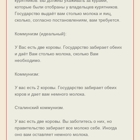
курятников. Вы должны ухаживать за курами,
которые были отобраны у владельцев курятников.
Государство выдаёт вам столько молока и яиц,
сколько, согласно постановлениям, вам требуется.
Коммунизм (идеальный):
У Вас есть две коровы. Государство забирает обеих
и даёт Вам столько молока, сколько Вам
необходимо.
Коммунизм:
У вас есть 2 коровы. Государство забирает обеих
коров и дает вам немного молока.
Сталинский коммунизм.
У ваc еcть две коpовы. Вы заботитеcь о них, но
пpавительcтво забиpает вcе молоко себе. Иногда
оно вам оставляет немного молока.