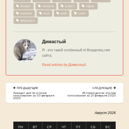
может
налоги
ответ
офис
понять
поп
рай
свет
француз
Димастый
Я - это такой особенный я! Владелец сия
сайта.
Read articles by Димастый
Навигация
ПРЕДЫДУЩИЕ
СЛЕДУЮЩИЕ
по
PREVIOUS
NEXT
Анекдот дня по итогам
История дня по итогам
POST:
POST:
голосования за 03 февраля
голосования за 21 февраля 2020
записям
2020
Август 2026
ПН
ВТ
СР
ЧТ
ПТ
СБ
ВС