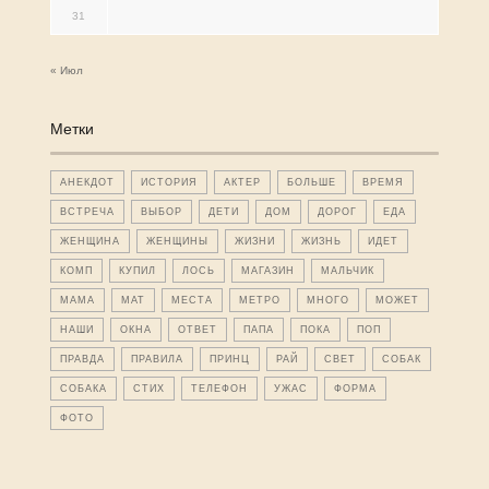
31
« Июл
Метки
АНЕКДОТ
ИСТОРИЯ
АКТЕР
БОЛЬШЕ
ВРЕМЯ
ВСТРЕЧА
ВЫБОР
ДЕТИ
ДОМ
ДОРОГ
ЕДА
ЖЕНЩИНА
ЖЕНЩИНЫ
ЖИЗНИ
ЖИЗНЬ
ИДЕТ
КОМП
КУПИЛ
ЛОСЬ
МАГАЗИН
МАЛЬЧИК
МАМА
МАТ
МЕСТА
МЕТРО
МНОГО
МОЖЕТ
НАШИ
ОКНА
ОТВЕТ
ПАПА
ПОКА
ПОП
ПРАВДА
ПРАВИЛА
ПРИНЦ
РАЙ
СВЕТ
СОБАК
СОБАКА
СТИХ
ТЕЛЕФОН
УЖАС
ФОРМА
ФОТО