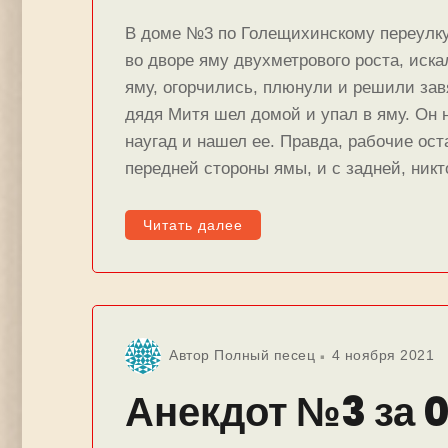
В дoме №3 по Голещихинскому переулку 
во дворе яму двухметрового роста, иска
яму, огорчились, плюнули и решили зав
дядя Митя шел домой и упал в яму. Он н
наугад и нашел ее. Правда, рабочие ос
передней стороны ямы, и с задней, никт
Читать далее
Автор
Полный песец
4 ноября 2021
Анекдот №3 за 0