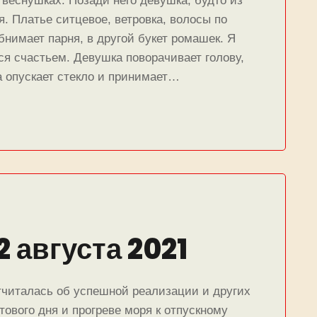
 веснушках. Позади него девушка, будто из
я. Платье ситцевое, ветровка, волосы по
обнимает парня, в другой букет ромашек. Я
ся счастьем. Девушка поворачивает голову,
а опускает стекло и принимает…
2 августа 2021
тчиталась об успешной реализации и других
тового дня и прогреве моря к отпускному