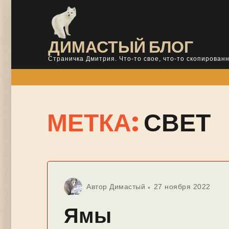
Skip
to
content
ДИМАСТЫЙ БЛОГ
Страничка Дмитрия. Что-то свое, что-то скопированн
МЕТКА:
СВЕТ
Автор
Димастый
27 ноября 2022
Ямы