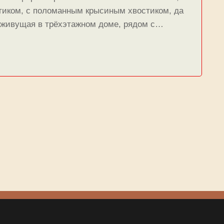
стиком, с поломанным крысиным хвостиком, да
а живущая в трёхэтажном доме, рядом с…
ЩАЯ
ЦА