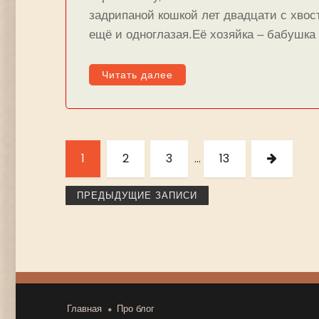
задрипаной кошкой лет двадцати с хво
ещё и одноглазая.Её хозяйка – бабушк
Читать далее
Пагинация
записей
PAGE
PAGE
PAGE
PAGE
СЛЕДУЮ
1
2
3
13
…
СТРАНИ
ПРЕДЫДУЩИЕ ЗАПИСИ
Главная
Про блог