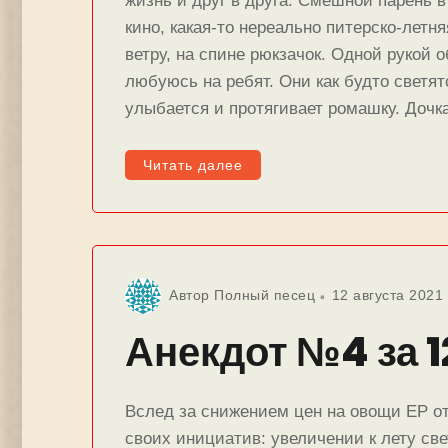
жизнь и друг в друга. Смешной парень в
кино, какая-то нереально питерско-летня
ветру, на спине рюкзачок. Одной рукой 
любуюсь на ребят. Они как будто светят
улыбается и протягивает ромашку. Дочк
Читать далее
Автор
Полный песец
12 августа 2021
Анекдот №4 за 1
Вслед за снижением цен на овощи ЕР о
своих инициатив: увеличении к лету све