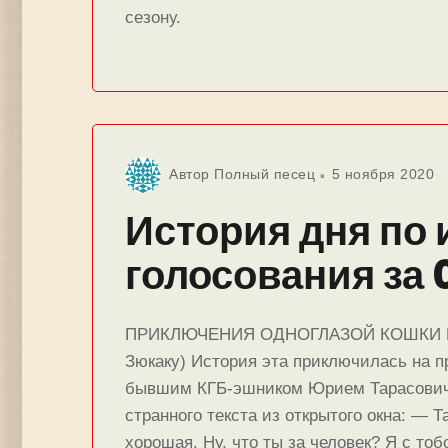
сезону.
Автор
Полный песец
5 ноября 2020
История дня по 
голосования за 
ПРИКЛЮЧЕНИЯ ОДНОГЛАЗОЙ КОШКИ В 
Зюкаку) История эта приключилась на 
бывшим КГБ-эшником Юрием Тарасовиче
странного текста из открытого окна: — Т
хорошая. Ну, что ты за человек? Я с то