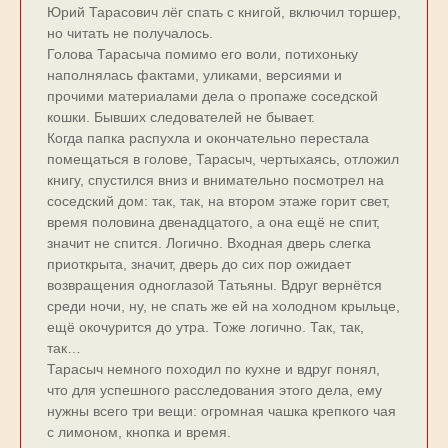
Юрий Тарасович лёг спать с книгой, включил торшер,
но читать не получалось.
Голова Тарасыча помимо его воли, потихоньку
наполнялась фактами, уликами, версиями и
прочими материалами дела о пропаже соседской
кошки. Бывших следователей не бывает.
Когда папка распухла и окончательно перестала
помещаться в голове, Тарасыч, чертыхаясь, отложил
книгу, спустился вниз и внимательно посмотрел на
соседский дом: так, так, на втором этаже горит свет,
время половина двенадцатого, а она ещё не спит,
значит не спится. Логично. Входная дверь слегка
приоткрыта, значит, дверь до сих пор ожидает
возвращения одноглазой Татьяны. Вдруг вернётся
среди ночи, ну, не спать же ей на холодном крыльце,
ещё окочурится до утра. Тоже логично. Так, так,
так…
Тарасыч немного походил по кухне и вдруг понял,
что для успешного расследования этого дела, ему
нужны всего три вещи: огромная чашка крепкого чая
с лимоном, кнопка и время.