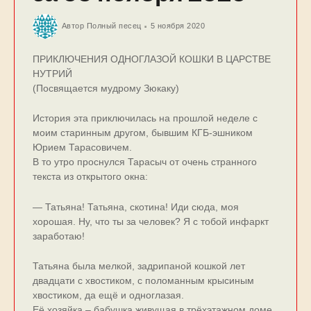
Автор
Полный песец
5 ноября 2020
ПРИКЛЮЧЕНИЯ ОДНОГЛАЗОЙ КОШКИ В ЦАРСТВЕ
НУТРИЙ
(Посвящается мудрому Зюкаку)
История эта приключилась на прошлой неделе с
моим старинным другом, бывшим КГБ-эшником
Юрием Тарасовичем.
В то утро проснулся Тарасыч от очень странного
текста из открытого окна:
— Татьяна! Татьяна, скотина! Иди сюда, моя
хорошая. Ну, что ты за человек? Я с тобой инфаркт
заработаю!
Татьяна была мелкой, задрипаной кошкой лет
двадцати с хвостиком, с поломанным крысиным
хвостиком, да ещё и одноглазая.
Её хозяйка – бабушка живущая в трёхэтажном доме,