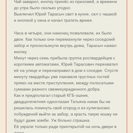
Чай заварил, кнопку принёс из прихожей, а времени
до утра было сколько угодно.
Выключил Юрий Тарасыч свет в кухне, сел с чашкой
и кнопкой у окна и начал тратить время.
Часа в четыре, они наконец пожаловали, их было
двое. Как только они перемахнули через соседский
забор и проскользнули внутрь дома, Тарасыч нажал
кнопку.
Минут через семь прибыла группа росгвардейцев с
короткими автоматами, Юрий Тарасович перехватил
её на улице и перенаправил в дом к соседке. Спустя
минуту гвардейцы уже паковали грустных гостей
прямо на месте преступления, между полосатыми
сумками разного свежееукраденного добра.
Как и предполагал старый КГБ-эшник,
двадцатилетняя одноглазая Татьяна никак бы не
решилась покинуть свой огород и из хулиганских
побуждений выйти за забор, а красть такую кошку не
будут даже зомби. Уж больно страшна.
Её украли только ради приоткрытой на ночь двери в
доме.