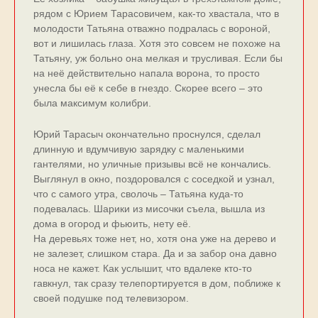
рядом с Юрием Тарасовичем, как-то хвастала, что в
молодости Татьяна отважно подралась с вороной,
вот и лишилась глаза. Хотя это совсем не похоже на
Татьяну, уж больно она мелкая и трусливая. Если бы
на неё действительно напала ворона, то просто
унесла бы её к себе в гнездо. Скорее всего – это
была максимум колибри.
Юрий Тарасыч окончательно проснулся, сделал
длинную и вдумчивую зарядку с маленькими
гантелями, но уличные призывы всё не кончались.
Выглянул в окно, поздоровался с соседкой и узнал,
что с самого утра, сволочь – Татьяна куда-то
подевалась. Шарики из мисочки съела, вышла из
дома в огород и фьюить, нету её.
На деревьях тоже нет, но, хотя она уже на дерево и
не залезет, слишком стара. Да и за забор она давно
носа не кажет. Как услышит, что вдалеке кто-то
гавкнул, так сразу телепортируется в дом, поближе к
своей подушке под телевизором.