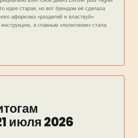
ициально взял себе девиз Diviser pour régner
что идея старая, но вот брендом её сделала
жного афоризма «разделяй и властвуй»
 инструкцию, а главным «полигоном» стала
итогам
21 июля 2026