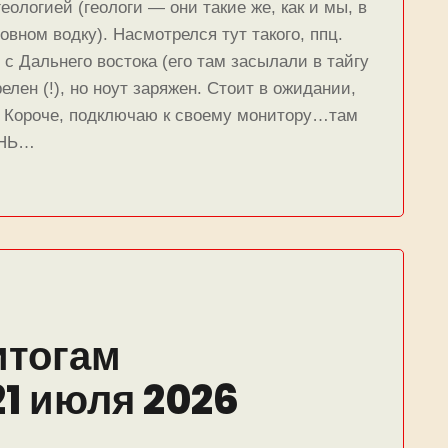
еологией (геологи — они такие же, как и мы, в
овном водку). Насмотрелся тут такого, ппц.
с Дальнего востока (его там засылали в тайгу
релен (!), но ноут заряжен. Стоит в ожидании,
в. Короче, подключаю к своему монитору…там
ЕНЬ…
итогам
21 июля 2026