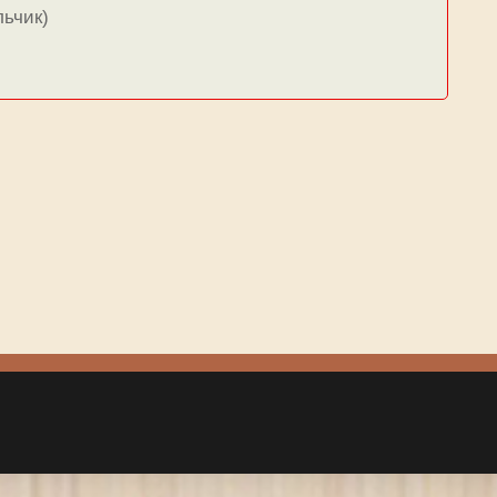
льчик)
ЮЩАЯ
ЦА