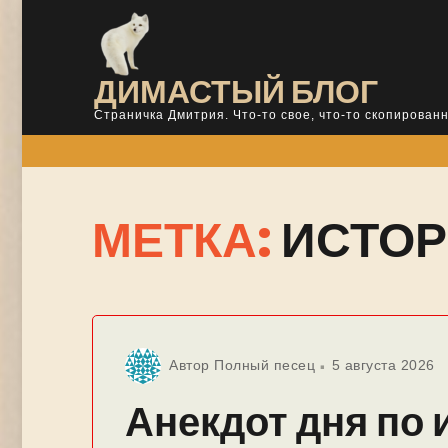
Skip
to
content
ДИМАСТЫЙ БЛОГ
Страничка Дмитрия. Что-то свое, что-то скопированн
МЕТКА:
ИСТО
Автор
Полный песец
5 августа 2026
Анекдот дня по 