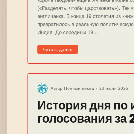
король Людовик ещё в XV веке вполне оф
(«Разделять, чтобы царствовать»). Так 
англичанка. В конца 19 столетия из кни
превратилось в реальную политическую
Индия. До середины 19…
Читать далее
Автор
Полный песец
23 июля 2026
История дня по 
голосования за 