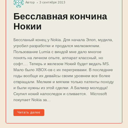
Автор
3 сентября 2013
Бесславная кончина
Нокии
Бессланый конец у Nokia. Для начала Элоп, мудила,
угробил разработки и продался мелкомягким.
Пользование Lumia с виндой мне дало многое
понять на личном опыте, аппарат классный, но
софт…. Теперь и железом Нокий будет ведать MS.
Мало было XBOX-ов с их перегревами. В последние
годы вообще их девайсы своим уровнем все более
отвращали. Мелким и мягким только патенты походу
и были нужны из этой сделки. А Балмер молодца!
Скупил нокий напоследок и сливается. Microsoft
покупает Nokia за…
Читать далее