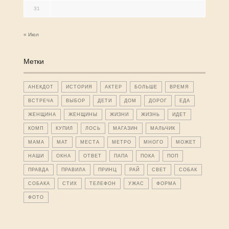
31
« Июл
Метки
АНЕКДОТ
ИСТОРИЯ
АКТЕР
БОЛЬШЕ
ВРЕМЯ
ВСТРЕЧА
ВЫБОР
ДЕТИ
ДОМ
ДОРОГ
ЕДА
ЖЕНЩИНА
ЖЕНЩИНЫ
ЖИЗНИ
ЖИЗНЬ
ИДЕТ
КОМП
КУПИЛ
ЛОСЬ
МАГАЗИН
МАЛЬЧИК
МАМА
МАТ
МЕСТА
МЕТРО
МНОГО
МОЖЕТ
НАШИ
ОКНА
ОТВЕТ
ПАПА
ПОКА
ПОП
ПРАВДА
ПРАВИЛА
ПРИНЦ
РАЙ
СВЕТ
СОБАК
СОБАКА
СТИХ
ТЕЛЕФОН
УЖАС
ФОРМА
ФОТО