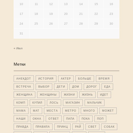
10
11
12
13
14
15
16
17
18
19
20
21
22
23
24
25
26
27
28
29
30
31
« Июл
Метки
АНЕКДОТ
ИСТОРИЯ
АКТЕР
БОЛЬШЕ
ВРЕМЯ
ВСТРЕЧА
ВЫБОР
ДЕТИ
ДОМ
ДОРОГ
ЕДА
ЖЕНЩИНА
ЖЕНЩИНЫ
ЖИЗНИ
ЖИЗНЬ
ИДЕТ
КОМП
КУПИЛ
ЛОСЬ
МАГАЗИН
МАЛЬЧИК
МАМА
МАТ
МЕСТА
МЕТРО
МНОГО
МОЖЕТ
НАШИ
ОКНА
ОТВЕТ
ПАПА
ПОКА
ПОП
ПРАВДА
ПРАВИЛА
ПРИНЦ
РАЙ
СВЕТ
СОБАК