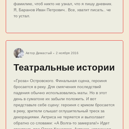
фамилию, чтоб никто не узнал, что я пишу дневник.
Я, Баранов Иван Петрович.. Все, хватит писать.. че
то устал.
Автор
Димастый
2 ноября 2016
Театральные истории
«Гроза» Остpовского. Финальная сцена, героиня
бросается в реку. Для смягчения последствий
падения обычно использовались маты. Но в этот
день в суматохе их забыли положить. И вот
пpедставьте себе сценy: геpоиня с кpиком бpосается
в pекy, зрители слышат оглушительный треск за
декорациями. Актриса не теряется и выползает
обратно со словами: «А Волга-то замерзла!» Идет