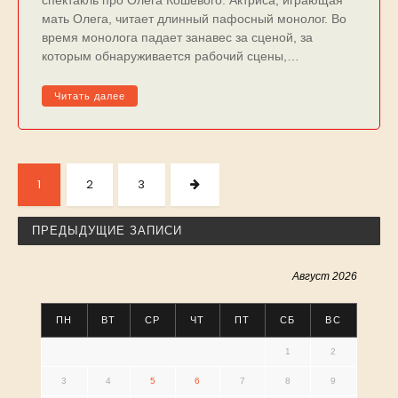
спектакль про Олега Кошевого. Актриса, играющая
мать Олега, читает длинный пафосный монолог. Во
время монолога падает занавес за сценой, за
которым обнаруживается рабочий сцены,…
Читать далее
Пагинация
записей
PAGE
PAGE
PAGE
СЛЕДУЮЩАЯ
1
2
3
СТРАНИЦА
ПРЕДЫДУЩИЕ ЗАПИСИ
Август 2026
ПН
ВТ
СР
ЧТ
ПТ
СБ
ВС
1
2
3
4
5
6
7
8
9