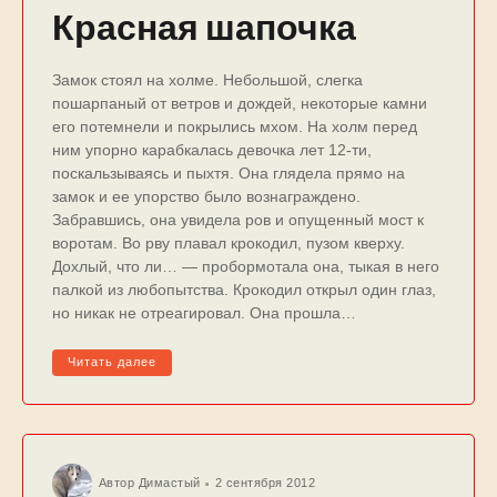
Красная шапочка
Замок стоял на холме. Небольшой, слегка
пошарпаный от ветров и дождей, некоторые камни
его потемнели и покрылись мхом. На холм перед
ним упорно карабкалась девочка лет 12-ти,
поскальзываясь и пыхтя. Она глядела прямо на
замок и ее упорство было вознаграждено.
Забравшись, она увидела ров и опущенный мост к
воротам. Во рву плавал крокодил, пузом кверху.
Дохлый, что ли… — пробормотала она, тыкая в него
палкой из любопытства. Крокодил открыл один глаз,
но никак не отреагировал. Она прошла…
Читать далее
Автор
Димастый
2 сентября 2012