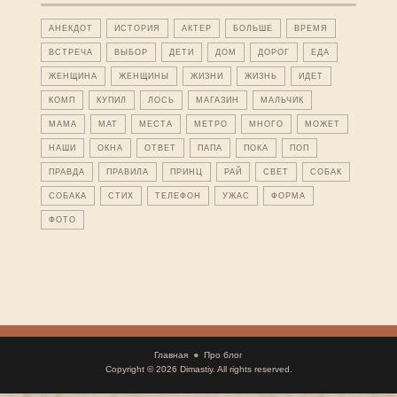
АНЕКДОТ
ИСТОРИЯ
АКТЕР
БОЛЬШЕ
ВРЕМЯ
ВСТРЕЧА
ВЫБОР
ДЕТИ
ДОМ
ДОРОГ
ЕДА
ЖЕНЩИНА
ЖЕНЩИНЫ
ЖИЗНИ
ЖИЗНЬ
ИДЕТ
КОМП
КУПИЛ
ЛОСЬ
МАГАЗИН
МАЛЬЧИК
МАМА
МАТ
МЕСТА
МЕТРО
МНОГО
МОЖЕТ
НАШИ
ОКНА
ОТВЕТ
ПАПА
ПОКА
ПОП
ПРАВДА
ПРАВИЛА
ПРИНЦ
РАЙ
СВЕТ
СОБАК
СОБАКА
СТИХ
ТЕЛЕФОН
УЖАС
ФОРМА
ФОТО
Главная
Про блог
Copyright © 2026
Dimastiy
. All rights reserved.