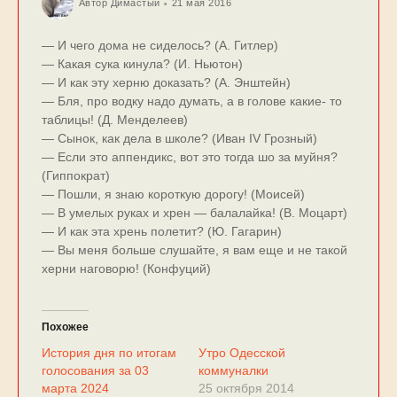
Автор
Димастый
21 мая 2016
— И чего дома не сиделось? (А. Гитлер)
— Какая сука кинула? (И. Ньютон)
— И как эту херню доказать? (А. Энштейн)
— Бля, про водку надо думать, а в голове какие- то
таблицы! (Д. Менделеев)
— Сынок, как дела в школе? (Иван IV Грозный)
— Если это аппендикс, вот это тогда шо за муйня?
(Гиппократ)
— Пошли, я знаю короткую дорогу! (Моисей)
— В умелых руках и хрен — балалайка! (В. Моцарт)
— И как эта хрень полетит? (Ю. Гагарин)
— Вы меня больше слушайте, я вам еще и не такой
херни наговорю! (Конфуций)
Похожее
История дня по итогам
Утро Одесской
голосования за 03
коммуналки
марта 2024
25 октября 2014