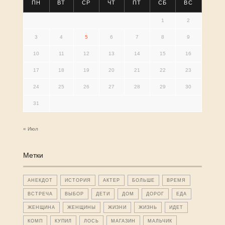
ПН
ВТ
СР
ЧТ
ПТ
СБ
ВС
1
2
3
4
5
6
7
8
9
10
11
12
13
14
15
16
17
18
19
20
21
22
23
24
25
26
27
28
29
30
31
« Июл
Метки
АНЕКДОТ
ИСТОРИЯ
АКТЕР
БОЛЬШЕ
ВРЕМЯ
ВСТРЕЧА
ВЫБОР
ДЕТИ
ДОМ
ДОРОГ
ЕДА
ЖЕНЩИНА
ЖЕНЩИНЫ
ЖИЗНИ
ЖИЗНЬ
ИДЕТ
КОМП
КУПИЛ
ЛОСЬ
МАГАЗИН
МАЛЬЧИК