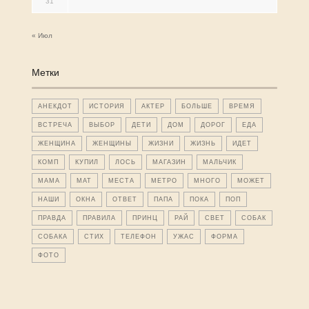
31
« Июл
Метки
АНЕКДОТ
ИСТОРИЯ
АКТЕР
БОЛЬШЕ
ВРЕМЯ
ВСТРЕЧА
ВЫБОР
ДЕТИ
ДОМ
ДОРОГ
ЕДА
ЖЕНЩИНА
ЖЕНЩИНЫ
ЖИЗНИ
ЖИЗНЬ
ИДЕТ
КОМП
КУПИЛ
ЛОСЬ
МАГАЗИН
МАЛЬЧИК
МАМА
МАТ
МЕСТА
МЕТРО
МНОГО
МОЖЕТ
НАШИ
ОКНА
ОТВЕТ
ПАПА
ПОКА
ПОП
ПРАВДА
ПРАВИЛА
ПРИНЦ
РАЙ
СВЕТ
СОБАК
СОБАКА
СТИХ
ТЕЛЕФОН
УЖАС
ФОРМА
ФОТО