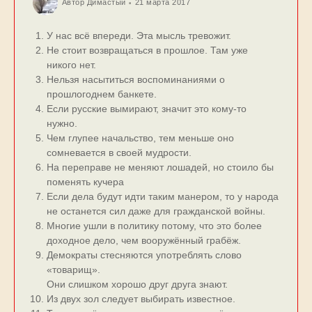
Автор
Димастый
21 марта 2017
У нас всё впереди. Эта мысль тревожит.
Не стоит возвращаться в прошлое. Там уже
никого нет.
Нельзя насытиться воспоминаниями о
прошлогоднем банкете.
Если русские вымирают, значит это кому-то
нужно.
Чем глупее начальство, тем меньше оно
сомневается в своей мудрости.
Hа переправе не меняют лошадей, но стоило бы
поменять кучера
Если дела будут идти таким манером, то у народа
не останется сил даже для гражданской войны.
Многие ушли в политику потому, что это более
доходное дело, чем вооружённый грабёж.
Демократы стесняются употреблять слово
«товарищ».
Они слишком хорошо друг друга знают.
Из двух зол следует выбирать известное.