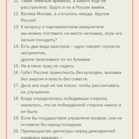
Такие тяжёлые времена, а никого ещё не
расстреляли. Будто и не в России живём.
Велика Москва, а отступать некуда. Кругом
Россия!
К вопросу о парламентском иммунитете:
как можно поставить на место человека, если его
нельзя посадить?
Есть два вида ораторов – одни говорят глупости
экспромтом,
другие зачитывают их по бумажке.
Не в свою лужу не садись.
Губят Россию грамотность без культуры, выпивка
без закуски и власть без совести.
Дела все ещё не так плохи, чтобы рассчитывать
на улучшение.
Когда определилась победившая сторона,
оказалось, что на побеждённой стороне никого и
не было.
Если бы государством управляли кухарки, они не
оставили бы народ голодным.
Преимущество диктатуры перед демократией
очевидно каждому –