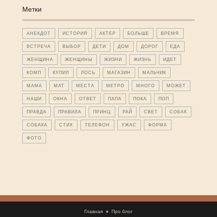
Метки
АНЕКДОТ
ИСТОРИЯ
АКТЕР
БОЛЬШЕ
ВРЕМЯ
ВСТРЕЧА
ВЫБОР
ДЕТИ
ДОМ
ДОРОГ
ЕДА
ЖЕНЩИНА
ЖЕНЩИНЫ
ЖИЗНИ
ЖИЗНЬ
ИДЕТ
КОМП
КУПИЛ
ЛОСЬ
МАГАЗИН
МАЛЬЧИК
МАМА
МАТ
МЕСТА
МЕТРО
МНОГО
МОЖЕТ
НАШИ
ОКНА
ОТВЕТ
ПАПА
ПОКА
ПОП
ПРАВДА
ПРАВИЛА
ПРИНЦ
РАЙ
СВЕТ
СОБАК
СОБАКА
СТИХ
ТЕЛЕФОН
УЖАС
ФОРМА
ФОТО
Главная
Про блог