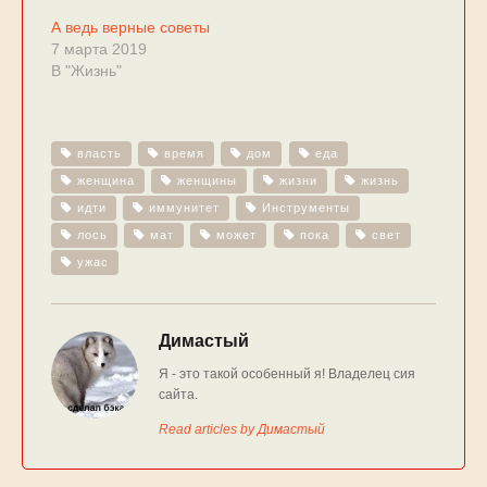
А ведь верные советы
7 марта 2019
В "Жизнь"
власть
время
дом
еда
женщина
женщины
жизни
жизнь
идти
иммунитет
Инструменты
лось
мат
может
пока
свет
ужас
Димастый
Я - это такой особенный я! Владелец сия
сайта.
Read articles by Димастый