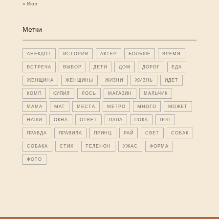
« Июл
Метки
АНЕКДОТ
ИСТОРИЯ
АКТЕР
БОЛЬШЕ
ВРЕМЯ
ВСТРЕЧА
ВЫБОР
ДЕТИ
ДОМ
ДОРОГ
ЕДА
ЖЕНЩИНА
ЖЕНЩИНЫ
ЖИЗНИ
ЖИЗНЬ
ИДЕТ
КОМП
КУПИЛ
ЛОСЬ
МАГАЗИН
МАЛЬЧИК
МАМА
МАТ
МЕСТА
МЕТРО
МНОГО
МОЖЕТ
НАШИ
ОКНА
ОТВЕТ
ПАПА
ПОКА
ПОП
ПРАВДА
ПРАВИЛА
ПРИНЦ
РАЙ
СВЕТ
СОБАК
СОБАКА
СТИХ
ТЕЛЕФОН
УЖАС
ФОРМА
ФОТО