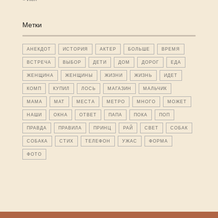
Метки
АНЕКДОТ
ИСТОРИЯ
АКТЕР
БОЛЬШЕ
ВРЕМЯ
ВСТРЕЧА
ВЫБОР
ДЕТИ
ДОМ
ДОРОГ
ЕДА
ЖЕНЩИНА
ЖЕНЩИНЫ
ЖИЗНИ
ЖИЗНЬ
ИДЕТ
КОМП
КУПИЛ
ЛОСЬ
МАГАЗИН
МАЛЬЧИК
МАМА
МАТ
МЕСТА
МЕТРО
МНОГО
МОЖЕТ
НАШИ
ОКНА
ОТВЕТ
ПАПА
ПОКА
ПОП
ПРАВДА
ПРАВИЛА
ПРИНЦ
РАЙ
СВЕТ
СОБАК
СОБАКА
СТИХ
ТЕЛЕФОН
УЖАС
ФОРМА
ФОТО