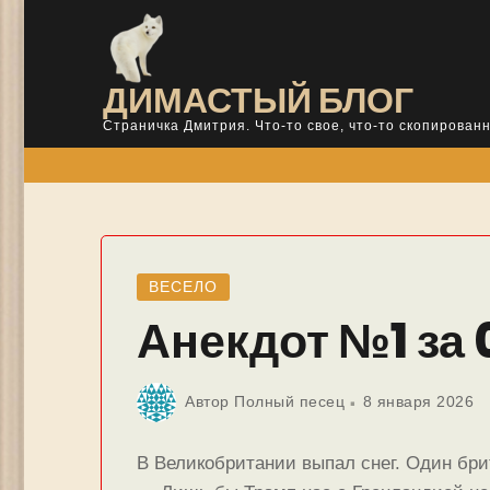
Skip
to
content
ДИМАСТЫЙ БЛОГ
Страничка Дмитрия. Что-то свое, что-то скопированн
ВЕСЕЛО
Анекдот №1 за 
Автор
Полный песец
8 января 2026
В Великобритании выпал снег. Один бри