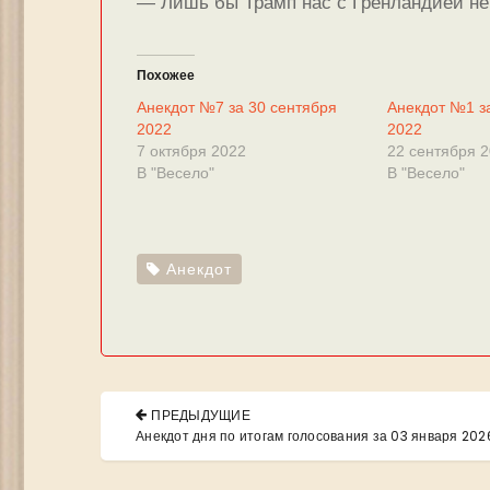
— Лишь бы Трамп нас с Гренландией не
Похожее
Анекдот №7 за 30 сентября
Анекдот №1 з
2022
2022
7 октября 2022
22 сентября 
В "Весело"
В "Весело"
Анекдот
Навигация
ПРЕДЫДУЩИЕ
по
PREVIOUS
Анекдот дня по итогам голосования за 03 января 202
POST:
записям