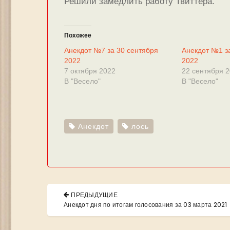
Решили замедлить работу Твиттера.
Похожее
Анекдот №7 за 30 сентября
Анекдот №1 з
2022
2022
7 октября 2022
22 сентября 
В "Весело"
В "Весело"
Анекдот
лось
Навигация
ПРЕДЫДУЩИЕ
по
PREVIOUS
Анекдот дня по итогам голосования за 03 марта 2021
POST:
записям