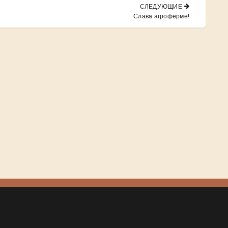
СЛЕДУЮЩИЕ
NEXT
Слава агроферме!
POST: