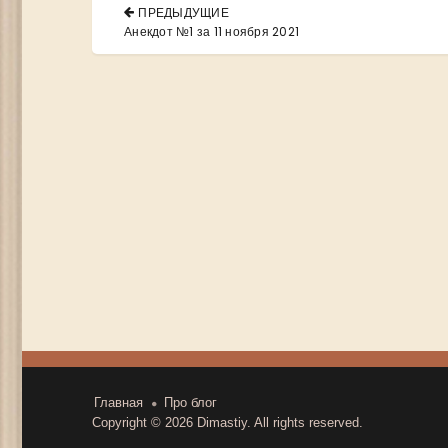
Навигация
ПРЕДЫДУЩИЕ
по
PREVIOUS
Анекдот №1 за 11 ноября 2021
POST:
записям
Главная
Про блог
Copyright © 2026
Dimastiy
. All rights reserved.