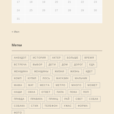
17
18
19
20
21
22
23
24
25
26
27
28
29
30
31
« Июл
Метки
АНЕКДОТ
ИСТОРИЯ
АКТЕР
БОЛЬШЕ
ВРЕМЯ
ВСТРЕЧА
ВЫБОР
ДЕТИ
ДОМ
ДОРОГ
ЕДА
ЖЕНЩИНА
ЖЕНЩИНЫ
ЖИЗНИ
ЖИЗНЬ
ИДЕТ
КОМП
КУПИЛ
ЛОСЬ
МАГАЗИН
МАЛЬЧИК
МАМА
МАТ
МЕСТА
МЕТРО
МНОГО
МОЖЕТ
НАШИ
ОКНА
ОТВЕТ
ПАПА
ПОКА
ПОП
ПРАВДА
ПРАВИЛА
ПРИНЦ
РАЙ
СВЕТ
СОБАК
СОБАКА
СТИХ
ТЕЛЕФОН
УЖАС
ФОРМА
ФОТО