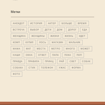
Метки
АНЕКДОТ
ИСТОРИЯ
АКТЕР
БОЛЬШЕ
ВРЕМЯ
ВСТРЕЧА
ВЫБОР
ДЕТИ
ДОМ
ДОРОГ
ЕДА
ЖЕНЩИНА
ЖЕНЩИНЫ
ЖИЗНИ
ЖИЗНЬ
ИДЕТ
КОМП
КУПИЛ
ЛОСЬ
МАГАЗИН
МАЛЬЧИК
МАМА
МАТ
МЕСТА
МЕТРО
МНОГО
МОЖЕТ
НАШИ
ОКНА
ОТВЕТ
ПАПА
ПОКА
ПОП
ПРАВДА
ПРАВИЛА
ПРИНЦ
РАЙ
СВЕТ
СОБАК
СОБАКА
СТИХ
ТЕЛЕФОН
УЖАС
ФОРМА
ФОТО