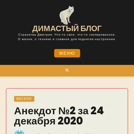
Skip
to
content
ДИМАСТЫЙ БЛОГ
Страничка Дмитрия. Что-то свое, что-то скопированное.
О жизни, о технике и главное для поднятия настроения.
МЕНЮ
Поиск
ВЕСЕЛО
Анекдот №2 за 24
декабря 2020