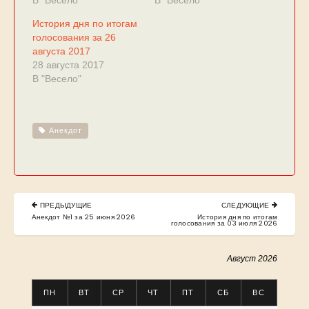
В "Весело"
В "Весело"
История дня по итогам
голосования за 26
августа 2017
28 августа 2017
В "Весело"
Анекдот
Навигация
ПРЕДЫДУЩИЕ
СЛЕДУЮЩИЕ
по
PREVIOUS
NEXT
Анекдот №1 за 25 июня 2026
История дня по итогам
POST:
POST:
голосования за 03 июля 2026
записям
Август 2026
ПН
ВТ
СР
ЧТ
ПТ
СБ
ВС