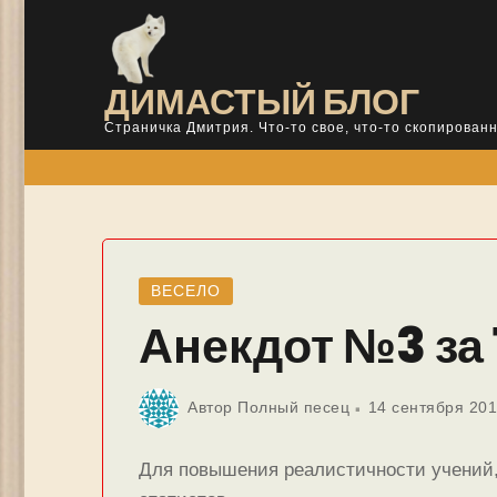
Skip
to
content
ДИМАСТЫЙ БЛОГ
Страничка Дмитрия. Что-то свое, что-то скопированн
ВЕСЕЛО
Анекдот №3 за 
Автор
Полный песец
14 сентября 20
Для повышения реалистичности учений