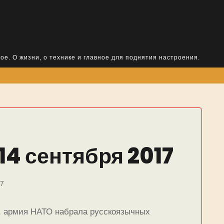
ое. О жизни, о технике и главное для поднятия настроения.
14 сентября 2017
17
, армия НАТО набрала русскоязычных