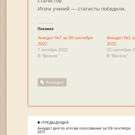
статистов.
Итоги учений — статисты победили.
Похожее
Анекдот №7 за 30 сентября
Анекдот №1 з
2022
2022
7 октября 2022
22 сентября 
В "Весело"
В "Весело"
Анекдот
Навигация
ПРЕДЫДУЩИЕ
по
PREVIOUS
Анекдот дня по итогам голосования за 09 сентября
POST:
2017