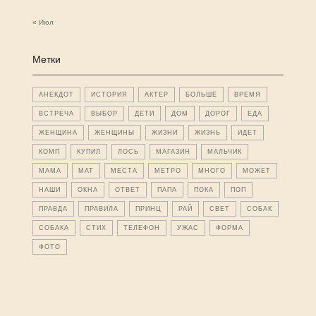
« Июл
Метки
АНЕКДОТ
ИСТОРИЯ
АКТЕР
БОЛЬШЕ
ВРЕМЯ
ВСТРЕЧА
ВЫБОР
ДЕТИ
ДОМ
ДОРОГ
ЕДА
ЖЕНЩИНА
ЖЕНЩИНЫ
ЖИЗНИ
ЖИЗНЬ
ИДЕТ
КОМП
КУПИЛ
ЛОСЬ
МАГАЗИН
МАЛЬЧИК
МАМА
МАТ
МЕСТА
МЕТРО
МНОГО
МОЖЕТ
НАШИ
ОКНА
ОТВЕТ
ПАПА
ПОКА
ПОП
ПРАВДА
ПРАВИЛА
ПРИНЦ
РАЙ
СВЕТ
СОБАК
СОБАКА
СТИХ
ТЕЛЕФОН
УЖАС
ФОРМА
ФОТО