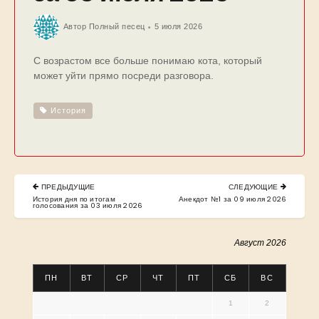
Автор
Полный песец
5 июля 2026
С возрастом все больше понимаю кота, который
может уйти прямо посреди разговора.
История
Навигация
ПРЕДЫДУЩИЕ
СЛЕДУЮЩИЕ
по
PREVIOUS
NEXT
История дня по итогам
Анекдот №1 за 09 июля 2026
POST:
POST:
голосования за 03 июля 2026
записям
Август 2026
ПН
ВТ
СР
ЧТ
ПТ
СБ
ВС
1
2