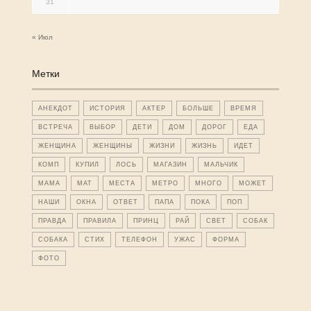
31
« Июл
Метки
АНЕКДОТ
ИСТОРИЯ
АКТЕР
БОЛЬШЕ
ВРЕМЯ
ВСТРЕЧА
ВЫБОР
ДЕТИ
ДОМ
ДОРОГ
ЕДА
ЖЕНЩИНА
ЖЕНЩИНЫ
ЖИЗНИ
ЖИЗНЬ
ИДЕТ
КОМП
КУПИЛ
ЛОСЬ
МАГАЗИН
МАЛЬЧИК
МАМА
МАТ
МЕСТА
МЕТРО
МНОГО
МОЖЕТ
НАШИ
ОКНА
ОТВЕТ
ПАПА
ПОКА
ПОП
ПРАВДА
ПРАВИЛА
ПРИНЦ
РАЙ
СВЕТ
СОБАК
СОБАКА
СТИХ
ТЕЛЕФОН
УЖАС
ФОРМА
ФОТО