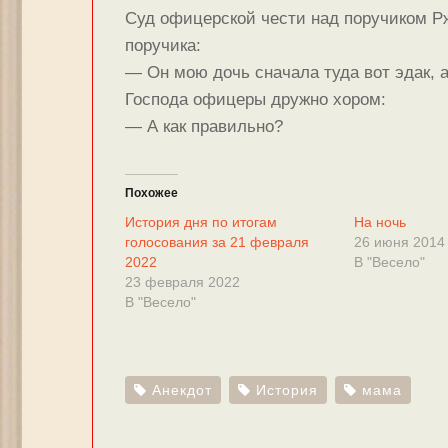
Суд офицерской чести над поручиком Р
поручика:
— Он мою дочь сначала туда вот эдак, а
Господа офицеры дружно хором:
— А как правильно?
Похожее
История дня по итогам
На ночь
голосования за 21 февраля
26 июня 2014
2022
В "Весело"
23 февраля 2022
В "Весело"
Анекдот
История
мама