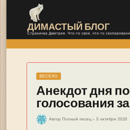
Skip
to
content
ДИМАСТЫЙ БЛОГ
Страничка Дмитрия. Что-то свое, что-то скопированн
ВЕСЕЛО
Анекдот дня по
голосования за
Автор
Полный песец
5 октября 2020