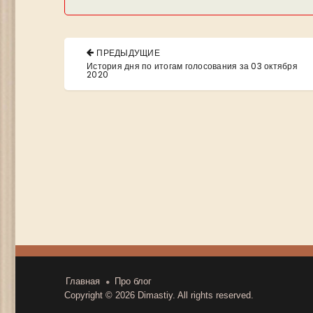
Навигация
ПРЕДЫДУЩИЕ
по
PREVIOUS
История дня по итогам голосования за 03 октября
POST:
2020
записям
Главная
Про блог
Copyright © 2026
Dimastiy
. All rights reserved.