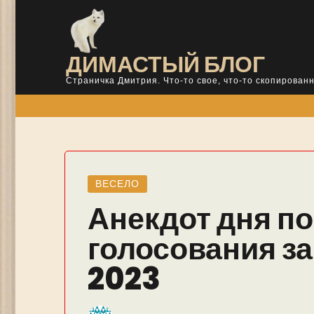
Skip
to
content
ДИМАСТЫЙ БЛОГ
Страничка Дмитрия. Что-то свое, что-то скопированн
ВЕСЕЛО
Анекдот дня по
голосования за
2023