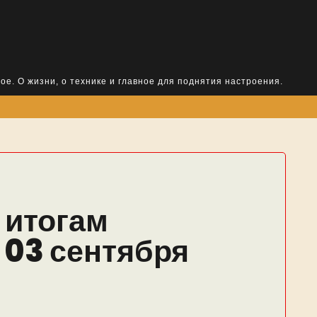
ое. О жизни, о технике и главное для поднятия настроения.
 итогам
 03 сентября