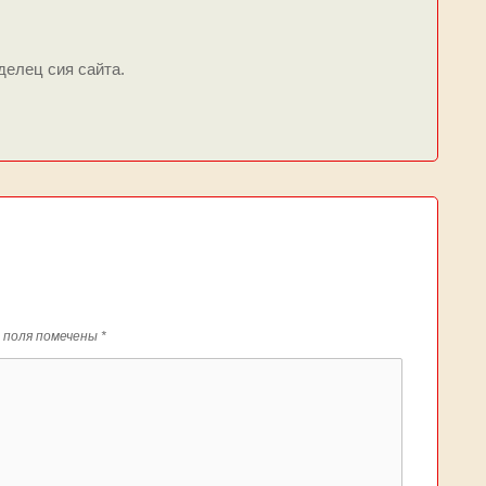
делец сия сайта.
 поля помечены
*