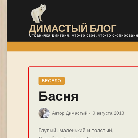
Skip
to
content
ДИМАСТЫЙ БЛОГ
Страничка Дмитрия. Что-то свое, что-то скопированн
ВЕСЕЛО
Басня
Автор
Димастый
9 августа 2013
Глупый, маленький и толстый,