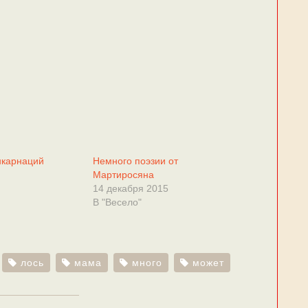
нкарнаций
Немного поэзии от
Мартиросяна
14 декабря 2015
В "Весело"
лось
мама
много
может