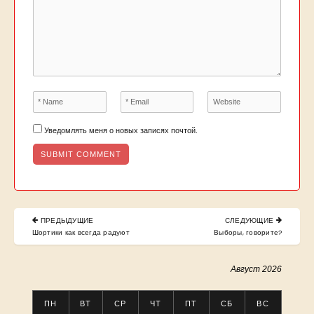
Уведомлять меня о новых записях почтой.
Навигация
ПРЕДЫДУЩИЕ
СЛЕДУЮЩИЕ
по
PREVIOUS
NEXT
Шортики как всегда радуют
Выборы, говорите?
POST:
POST:
записям
Август 2026
ПН
ВТ
СР
ЧТ
ПТ
СБ
ВС