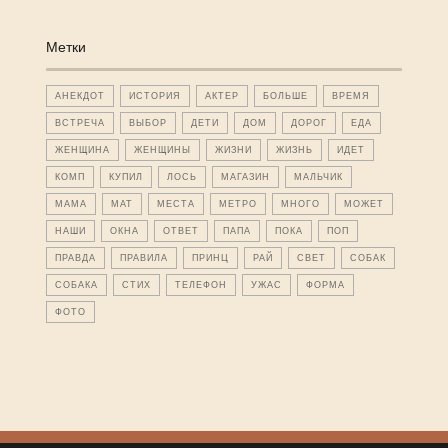
Метки
АНЕКДОТ
ИСТОРИЯ
АКТЕР
БОЛЬШЕ
ВРЕМЯ
ВСТРЕЧА
ВЫБОР
ДЕТИ
ДОМ
ДОРОГ
ЕДА
ЖЕНЩИНА
ЖЕНЩИНЫ
ЖИЗНИ
ЖИЗНЬ
ИДЕТ
КОМП
КУПИЛ
ЛОСЬ
МАГАЗИН
МАЛЬЧИК
МАМА
МАТ
МЕСТА
МЕТРО
МНОГО
МОЖЕТ
НАШИ
ОКНА
ОТВЕТ
ПАПА
ПОКА
ПОП
ПРАВДА
ПРАВИЛА
ПРИНЦ
РАЙ
СВЕТ
СОБАК
СОБАКА
СТИХ
ТЕЛЕФОН
УЖАС
ФОРМА
ФОТО