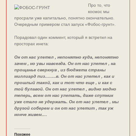
Про то, что
космос мы
просрали уже капитально, понятно окончательно.
Очередным примером стал запуск «Фобос-грунт».
Порадовал один коммент, который я встретил на
просторах инета:
Он от нас улетел , непонятно куда, непонятно
зачем , но увы навсегда. Он от нас улетел , на
прощанье сверкнув , из бюджета страны
миллиард пиз……..в. Он от нас улетел , как и
прошлый такой, как и тот что еще , и как с
той булавой. Он от нас улетел , видно модно
теперь, всем от нас улетать, даже спутник
уже стало не удержать. Он от нас улетел , мы
другой соберем и он от нас улетит , так уж
нонче живем….
Похожее