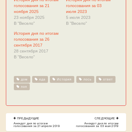
голосования за 21
голосования за 03
ноября 2025
июля 2023
23 ноября 2025
5 июля 2023
В "Весело"
В "Весело"
История дня по итогам
голосования за 26
сентября 2017
28 сентября 2017
В "Весело"
дом
еда
История
лось
ответ
поп
Навигация
ПРЕДЫДУЩИЕ
СЛЕДУЮЩИЕ
по
PREVIOUS
NEXT
Анекдот дня по итогам
Анекдот дня по итогам
POST:
POST:
голосования за 21 апреля 2019
голосования за 03 мая 2019
записям