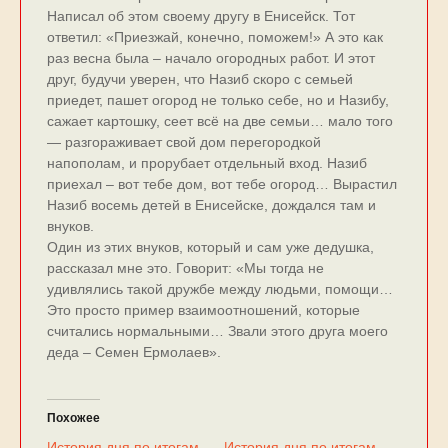
Написал об этом своему другу в Енисейск. Тот
ответил: «Приезжай, конечно, поможем!» А это как
раз весна была – начало огородных работ. И этот
друг, будучи уверен, что Назиб скоро с семьей
приедет, пашет огород не только себе, но и Назибу,
сажает картошку, сеет всё на две семьи… мало того
— разгораживает свой дом перегородкой
напополам, и прорубает отдельный вход. Назиб
приехал – вот тебе дом, вот тебе огород… Вырастил
Назиб восемь детей в Енисейске, дождался там и
внуков.
Один из этих внуков, который и сам уже дедушка,
рассказал мне это. Говорит: «Мы тогда не
удивлялись такой дружбе между людьми, помощи…
Это просто пример взаимоотношений, которые
считались нормальными… Звали этого друга моего
деда – Семен Ермолаев».
Похожее
История дня по итогам
История дня по итогам