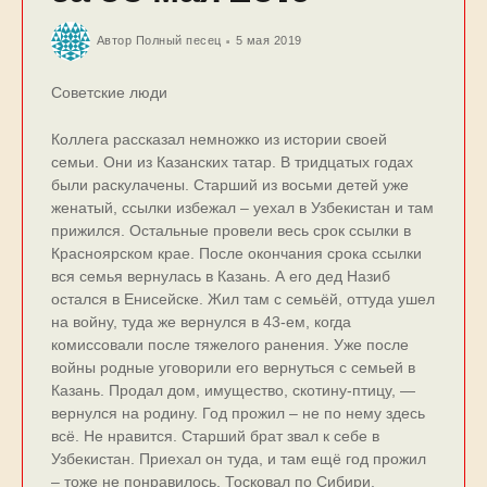
Автор
Полный песец
5 мая 2019
Советские люди
Коллега рассказал немножко из истории своей
семьи. Они из Казанских татар. В тридцатых годах
были раскулачены. Старший из восьми детей уже
женатый, ссылки избежал – уехал в Узбекистан и там
прижился. Остальные провели весь срок ссылки в
Красноярском крае. После окончания срока ссылки
вся семья вернулась в Казань. А его дед Назиб
остался в Енисейске. Жил там с семьёй, оттуда ушел
на войну, туда же вернулся в 43-ем, когда
комиссовали после тяжелого ранения. Уже после
войны родные уговорили его вернуться с семьей в
Казань. Продал дом, имущество, скотину-птицу, —
вернулся на родину. Год прожил – не по нему здесь
всё. Не нравится. Старший брат звал к себе в
Узбекистан. Приехал он туда, и там ещё год прожил
– тоже не понравилось. Тосковал по Сибири.