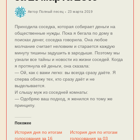
Автор
Полный песец
23 марта 2019
Приходила соседка, которая собирает деньги на
общественные нужды. Пока я бегала по дому в
поисках денег, соседка говорила. Она любое
молчание считает неловким и старается каждую
минуту тишины задушить в зародыше. Поэтому мы
узнали все тайны и новости из жизни соседей. Когда
я протянула ей деньги, она сказала:
— Ой, как с вами легко: вы всегда сразу даёте. Я
сперва обхожу тех, кто сразу даёт и не
выделывается.
И слышу муж из соседней комнаты:
— Одобряю ваш подход, я женился по тому же
принципу.
Похожее
История дня по итогам
История дня по итогам
голосования за 16
голосования за 03