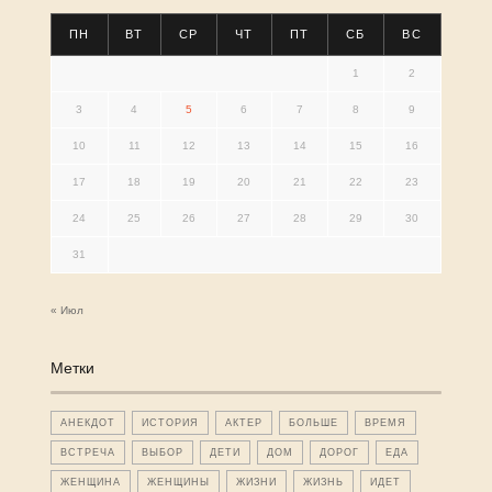
ПН
ВТ
СР
ЧТ
ПТ
СБ
ВС
1
2
3
4
5
6
7
8
9
10
11
12
13
14
15
16
17
18
19
20
21
22
23
24
25
26
27
28
29
30
31
« Июл
Метки
АНЕКДОТ
ИСТОРИЯ
АКТЕР
БОЛЬШЕ
ВРЕМЯ
ВСТРЕЧА
ВЫБОР
ДЕТИ
ДОМ
ДОРОГ
ЕДА
ЖЕНЩИНА
ЖЕНЩИНЫ
ЖИЗНИ
ЖИЗНЬ
ИДЕТ