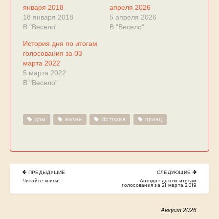
января 2018
апреля 2026
18 января 2018
5 апреля 2026
В "Весело"
В "Весело"
История дня по итогам
голосования за 03
марта 2022
5 марта 2022
В "Весело"
дом
жизни
История
принц
Навигация
ПРЕДЫДУЩИЕ
СЛЕДУЮЩИЕ
по
PREVIOUS
NEXT
Читайте книги!
Анекдот дня по итогам
POST:
POST:
голосования за 21 марта 2019
записям
Август 2026