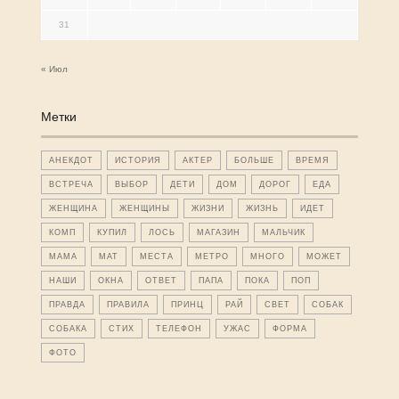
31
« Июл
Метки
АНЕКДОТ
ИСТОРИЯ
АКТЕР
БОЛЬШЕ
ВРЕМЯ
ВСТРЕЧА
ВЫБОР
ДЕТИ
ДОМ
ДОРОГ
ЕДА
ЖЕНЩИНА
ЖЕНЩИНЫ
ЖИЗНИ
ЖИЗНЬ
ИДЕТ
КОМП
КУПИЛ
ЛОСЬ
МАГАЗИН
МАЛЬЧИК
МАМА
МАТ
МЕСТА
МЕТРО
МНОГО
МОЖЕТ
НАШИ
ОКНА
ОТВЕТ
ПАПА
ПОКА
ПОП
ПРАВДА
ПРАВИЛА
ПРИНЦ
РАЙ
СВЕТ
СОБАК
СОБАКА
СТИХ
ТЕЛЕФОН
УЖАС
ФОРМА
ФОТО