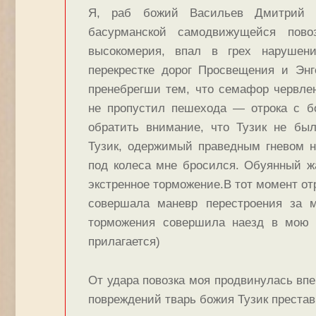
Я, раб божий Васильев Дмитрий М
басурманской самодвижущейся пов
высокомерия, впал в грех нарушени
перекрестке дорог Просвещения и Энге
пренебрегши тем, что семафор червлен
не пропустил пешехода — отрока с 
обратить внимание, что Тузик не бы
Тузик, одержимый праведным гневом н
под колеса мне бросился. Обуянный ж
экстренное торможение.В тот момент от
совершала маневр перестроения за м
торможения совершила наезд в мою 
прилагается)
От удара повозка моя продвинулась впе
повреждений тварь божия Тузик престав