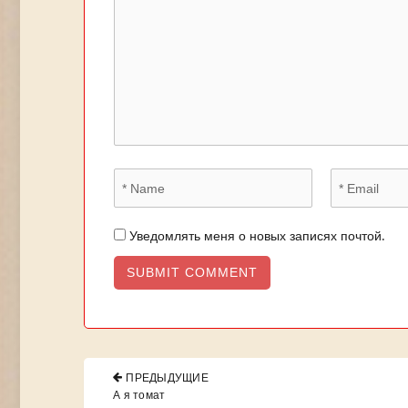
Уведомлять меня о новых записях почтой.
Навигация
ПРЕДЫДУЩИЕ
по
PREVIOUS
А я томат
POST: