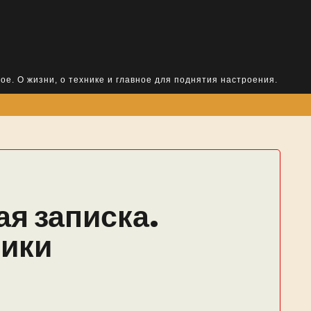
ое. О жизни, о технике и главное для поднятия настроения.
я записка.
ники