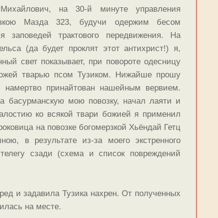
ихайлович, на 30-й минуте управления
озкою Мазда 323, будучи одержим бесом
я заповедей трактового передвижения. На
льса (да будет проклят этот антихрист!) я,
ный свет показывает, при повороте одесницу
божей тварью псом Тузиком. Нижайше прошу
л намертво принайтован нашейным вервием.
а басурманскую мою повозку, начал лаяти и
алостию ко всякой твари божией я применил
роковица на повозке богомерзкой Хьёндай Гетц
ною, в результате из-за моего экстренного
телегу сзади (схема и список повреждений
ред и задавила Тузика нахрен. От полученных
илась на месте.