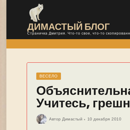
Skip
to
content
ДИМАСТЫЙ БЛОГ
Страничка Дмитрия. Что-то свое, что-то скопированн
ВЕСЕЛО
Объяснительна
Учитесь, греш
Автор
Димастый
10 декабря 2010