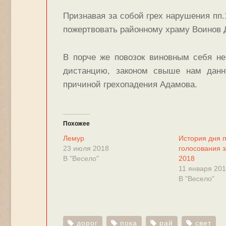
Признавая за собой грех нарушения пп.
пожертвовать районному храму Воинов Д
В порче же повозок виновным себя не
дистанцию, законом свыше нам данн
причиной грехопадения Адамова.
Похожее
Лемур
История дня 
23 июля 2018
голосования з
В "Весело"
2018
11 января 20
В "Весело"
дорог
пока
рай
свет