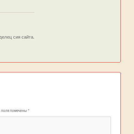
делец сия сайта.
 поля помечены
*