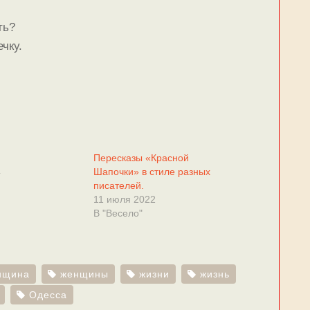
ть?
чку.
Пересказы «Красной
4
Шапочки» в стиле разных
писателей.
11 июля 2022
В "Весело"
нщина
женщины
жизни
жизнь
Одесса