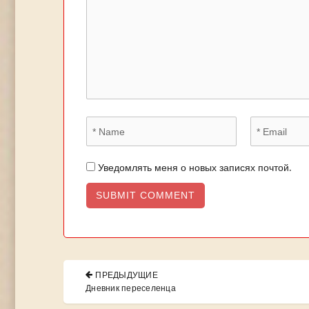
Уведомлять меня о новых записях почтой.
Навигация
ПРЕДЫДУЩИЕ
по
PREVIOUS
Дневник переселенца
POST: