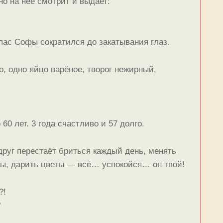
но на нее смотрит и выдает:
пас Софы сократился до закатывания глаз.
, одно яйцо варёное, творог нежирный,
60 лет. 3 года счастливо и 57 долго.
руг перестаёт бриться каждый день, менять
ты, дарить цветы — всё… успокойся… он твой!
?!
?