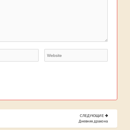
СЛЕДУЮЩИЕ
NEXT
Дневник дракона
POST: