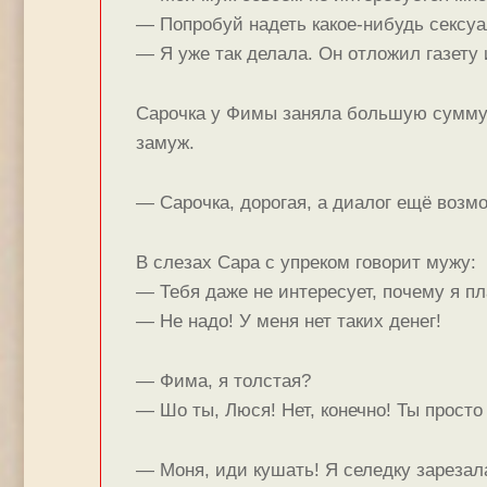
— Попробуй надеть какое-нибудь сексуа
— Я уже так делала. Он отложил газету 
Сарочка у Фимы заняла большую сумму д
замуж.
— Сарочка, дорогая, а диалог ещё возмо
В слезах Cара с упреком говорит мужу:
— Тебя даже не интересует, почему я п
— Не надо! У меня нет таких денег!
— Фима, я толстая?
— Шо ты, Люся! Нет, конечно! Ты просто
— Моня, иди кушать! Я селедку зарезал