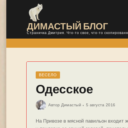
Skip
to
content
ДИМАСТЫЙ БЛОГ
Страничка Дмитрия. Что-то свое, что-то скопированн
ВЕСЕЛО
Одесское
Автор
Димастый
5 августа 2016
На Привозе в мясной павильон входит 