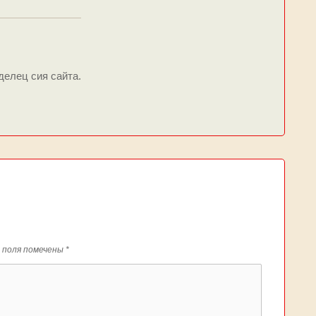
делец сия сайта.
 поля помечены
*