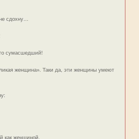
 не сдохну…
!
-то сумасшедший!
ликая женщина». Таки да, эти женщины умеют
у:
й как женщиной.