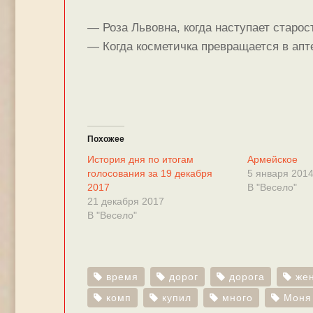
— Роза Львовна, когда наступает старос
— Когда косметичка превращается в апте
Похожее
История дня по итогам
Армейское
голосования за 19 декабря
5 января 201
2017
В "Весело"
21 декабря 2017
В "Весело"
время
дорог
дорога
же
комп
купил
много
Моня