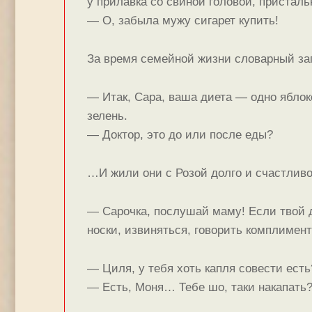
у прилавка со свиной головой, присталь
— О, забыла мужу сигарет купить!
За время семейной жизни словарный за
— Итак, Сара, ваша диета — одно яблоко
зелень.
— Доктор, это до или после еды?
…И жили они с Розой долго и счастливо 
— Сарочка, послушай маму! Если твой д
носки, извиняться, говорить комплимен
— Циля, у тебя хоть капля совести есть
— Есть, Моня… Тебе шо, таки накапать