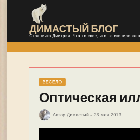
Skip
to
content
ДИМАСТЫЙ БЛОГ
Страничка Дмитрия. Что-то свое, что-то скопированн
ВЕСЕЛО
Оптическая ил
Автор
Димастый
23 мая 2013