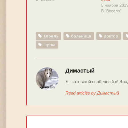
5 ноября 201
В "Весело"
апрель
больница
доктор
шутка
Димастый
Я - это такой особенный я! Вла
Read articles by Димастый