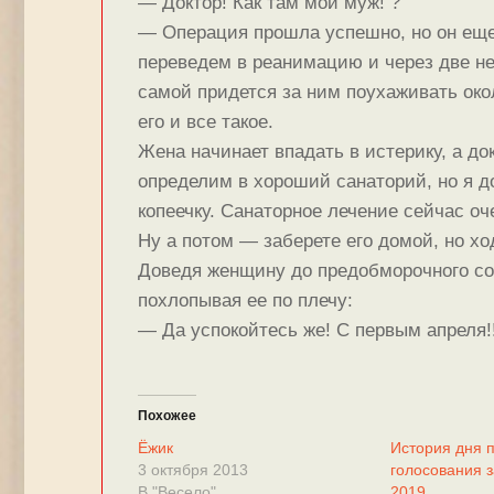
— Доктор! Как там мой муж! ?
— Операция прошла успешно, но он еще
переведем в реанимацию и через две н
самой придется за ним поухаживать око
его и все такое.
Жена начинает впадать в истерику, а до
определим в хороший санаторий, но я до
копеечку. Санаторное лечение сейчас оче
Ну а потом — заберете его домой, но хо
Доведя женщину до предобморочного сос
похлопывая ее по плечу:
— Да успокойтесь же! С первым апреля!!
Похожее
Ёжик
История дня 
3 октября 2013
голосования з
В "Весело"
2019