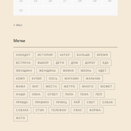
24
25
26
27
28
29
30
31
« Июл
Метки
АНЕКДОТ
ИСТОРИЯ
АКТЕР
БОЛЬШЕ
ВРЕМЯ
ВСТРЕЧА
ВЫБОР
ДЕТИ
ДОМ
ДОРОГ
ЕДА
ЖЕНЩИНА
ЖЕНЩИНЫ
ЖИЗНИ
ЖИЗНЬ
ИДЕТ
КОМП
КУПИЛ
ЛОСЬ
МАГАЗИН
МАЛЬЧИК
МАМА
МАТ
МЕСТА
МЕТРО
МНОГО
МОЖЕТ
НАШИ
ОКНА
ОТВЕТ
ПАПА
ПОКА
ПОП
ПРАВДА
ПРАВИЛА
ПРИНЦ
РАЙ
СВЕТ
СОБАК
СОБАКА
СТИХ
ТЕЛЕФОН
УЖАС
ФОРМА
ФОТО