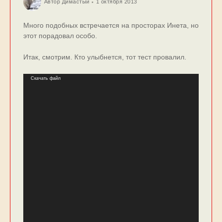
Автор
Димастый
1 октября 2013
Много подобных встречается на просторах Инета, но
этот порадовал особо.
Итак, смотрим. Кто улыбнется, тот тест провалил.
Видеоплеер
Скачать файл