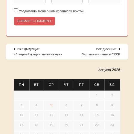
Уведомлять меня о новых записях почтой.
Навигация
ПРЕДЫДУЩИЕ
СЛЕДУЮЩИЕ
по
PREVIOUS
NEXT
40 чертей и одна зеленая муха
Зарплаты и цены в СССР
POST:
POST:
записям
Август 2026
ПН
ВТ
СР
ЧТ
ПТ
СБ
ВС
1
2
3
4
5
6
7
8
9
10
11
12
13
14
15
16
17
18
19
20
21
22
23