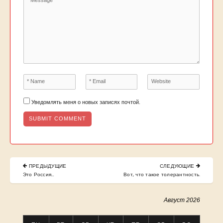
Уведомлять меня о новых записях почтой.
Навигация
ПРЕДЫДУЩИЕ
СЛЕДУЮЩИЕ
по
PREVIOUS
NEXT
Это Россия…
Вот, что такое толерантность.
POST:
POST:
записям
Август 2026