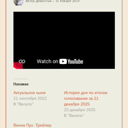
Автор
Димастый
31 января 2014
Похожее
Актуальное ныне
История дня по итогам
21 сентября 2022
голосования за 21
В "Весело"
декабря 2025
23 декабря 2025
В "Весело"
Винни Пух. Трейлер