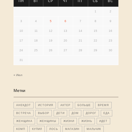
ПН
ВТ
СР
ЧТ
ПТ
СБ
ВС
1
2
3
4
5
6
7
8
9
10
11
12
13
14
15
16
17
18
19
20
21
22
23
24
25
26
27
28
29
30
31
« Июл
Метки
АНЕКДОТ
ИСТОРИЯ
АКТЕР
БОЛЬШЕ
ВРЕМЯ
ВСТРЕЧА
ВЫБОР
ДЕТИ
ДОМ
ДОРОГ
ЕДА
ЖЕНЩИНА
ЖЕНЩИНЫ
ЖИЗНИ
ЖИЗНЬ
ИДЕТ
КОМП
КУПИЛ
ЛОСЬ
МАГАЗИН
МАЛЬЧИК