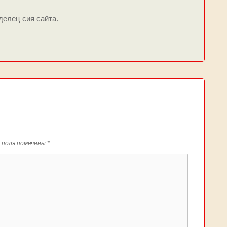
делец сия сайта.
 поля помечены
*