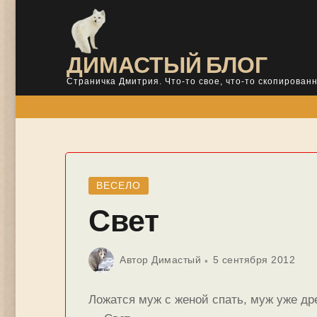
Skip
to
content
ДИМАСТЫЙ БЛОГ
Страничка Дмитрия. Что-то свое, что-то скопированн
ВЕСЕЛО
Свет
Автор
Димастый
5 сентября 2012
Ложатся муж с женой спать, муж уже дре