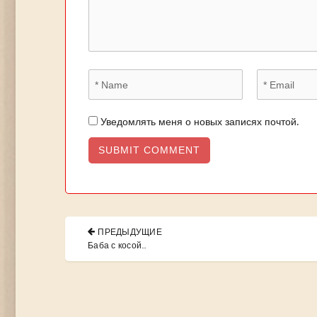
Уведомлять меня о новых записях почтой.
Навигация
ПРЕДЫДУЩИЕ
по
PREVIOUS
Баба с косой…
POST:
записям