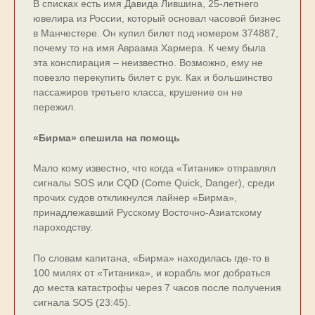
В списках есть имя Давида Лившина, 25-летнего
ювелира из России, который основал часовой бизнес
в Манчестере. Он купил билет под номером 374887,
почему то на имя Авраама Хармера. К чему была
эта конспирация – неизвестно. Возможно, ему не
повезло перекупить билет с рук. Как и большинство
пассажиров третьего класса, крушение он не
пережил.
«Бирма» спешила на помощь
Мало кому известно, что когда «Титаник» отправлял
сигналы SOS или CQD (Come Quick, Danger), среди
прочих судов откликнулся лайнер «Бирма»,
принадлежавший Русскому Восточно-Азиатскому
пароходству.
По словам капитана, «Бирма» находилась где-то в
100 милях от «Титаника», и корабль мог добраться
до места катастрофы через 7 часов после получения
сигнала SOS (23:45).