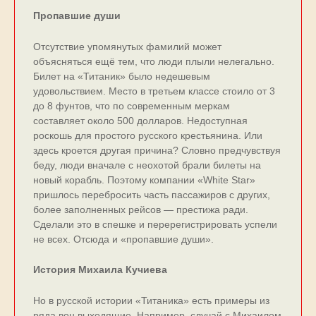
Пропавшие души
Отсутствие упомянутых фамилий может
объясняться ещё тем, что люди плыли нелегально.
Билет на «Титаник» было недешевым
удовольствием. Место в третьем классе стоило от 3
до 8 фунтов, что по современным меркам
составляет около 500 долларов. Недоступная
роскошь для простого русского крестьянина. Или
здесь кроется другая причина? Словно предчувствуя
беду, люди вначале с неохотой брали билеты на
новый корабль. Поэтому компании «White Star»
пришлось перебросить часть пассажиров с других,
более заполненных рейсов — престижа ради.
Сделали это в спешке и перерегистрировать успели
не всех. Отсюда и «пропавшие души».
История Михаила Кучиева
Но в русской истории «Титаника» есть примеры из
ряда вон выходящие. Например, случай с Михаилом