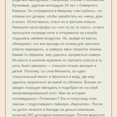
Кучиевым, удалым молодцом 24 лет с Северного
Кавказа. Он отправился в Америку «лес рубить», по
словам его дочери, чтобы заработать на «жену, дом
и коня». Естественно, плыл он в третьем классе.
Накануне катастрофы он «что-то не то съел», отчего
проснулся посреди ночи и отправился на палубу
подышать свежим воздухом. Но, выйдя из каюты,
обнаружил, что все выходы из отсека для третьего
класса перекрыты, а наверху явно творится паника.
Каким-то образом, ему удалось прорваться наверх.
Но место в шлюпке мужчине из третьего класса в ту
ночь было заказано — спасали только женщин и
детей. Поэтому, со слов Михаила, он одел
спасательный жилет и бросился в воду, где ему
удалось зацепиться за какой-то обломок. Вскоре он
увидел тонущую женщину и подобрал ее на свой
импровизированный плот. Чем не история
голливудского «Титаника»? Его и попутчицу спас
экипаж с подоспевшего лайнера «Карпатия». После
он долго лечился в Канаде на деньги компании,
получив 200 долларов компенсации. Потом вернулся