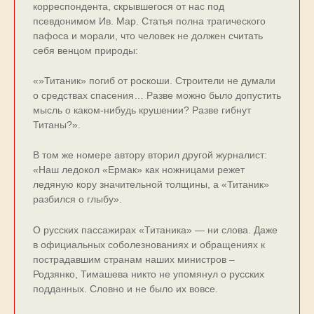
корреспондента, скрывшегося от нас под
псевдонимом Ив. Мар. Статья полна трагического
пафоса и морали, что человек не должен считать
себя венцом природы:
«»Титаник» погиб от роскоши. Строители не думали
о средствах спасения… Разве можно было допустить
мысль о каком-нибудь крушении? Разве гибнут
Титаны?».
В том же номере автору вторил другой журналист:
«Наш ледокол «Ермак» как ножницами режет
ледяную кору значительной толщины, а «Титаник»
разбился о глыбу».
О русских пассажирах «Титаника» — ни слова. Даже
в официальных соболезнованиях и обращениях к
пострадавшим странам наших министров –
Родзянко, Тимашева никто не упомянул о русских
подданных. Словно и не было их вовсе.