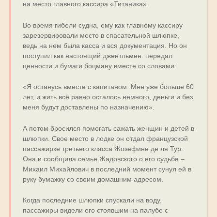
на место главного кассира «Титаника».
Во время гибели судна, ему как главному кассиру
зарезервировали место в спасательной шлюпке,
ведь на нем была касса и вся документация. Но он
поступил как настоящий джентльмен: передал
ценности и бумаги боцману вместе со словами:
«Я останусь вместе с капитаном. Мне уже больше 60
лет, и жить всё равно осталось немного, деньги и без
меня будут доставлены по назначению».
А потом бросился помогать сажать женщин и детей в
шлюпки. Свое место в лодке он отдал французской
пассажирке третьего класса Жозефине де ля Тур.
Она и сообщила семье Жадовского о его судьбе –
Михаил Михайлович в последний момент сунул ей в
руку бумажку со своим домашним адресом.
Когда последние шлюпки спускали на воду,
пассажиры видели его стоявшим на палубе с