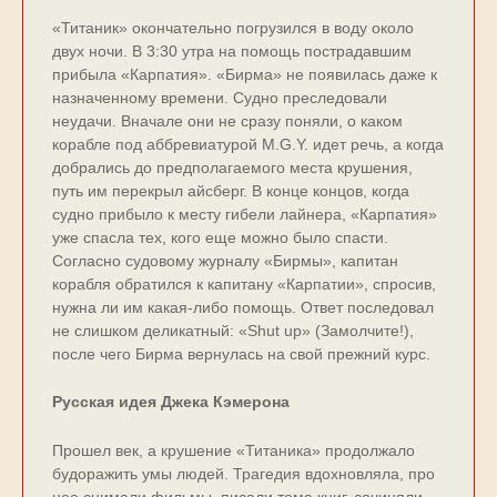
«Титаник» окончательно погрузился в воду около
двух ночи. В 3:30 утра на помощь пострадавшим
прибыла «Карпатия». «Бирма» не появилась даже к
назначенному времени. Судно преследовали
неудачи. Вначале они не сразу поняли, о каком
корабле под аббревиатурой M.G.Y. идет речь, а когда
добрались до предполагаемого места крушения,
путь им перекрыл айсберг. В конце концов, когда
судно прибыло к месту гибели лайнера, «Карпатия»
уже спасла тех, кого еще можно было спасти.
Согласно судовому журналу «Бирмы», капитан
корабля обратился к капитану «Карпатии», спросив,
нужна ли им какая-либо помощь. Ответ последовал
не слишком деликатный: «Shut up» (Замолчите!),
после чего Бирма вернулась на свой прежний курс.
Русская идея Джека Кэмерона
Прошел век, а крушение «Титаника» продолжало
будоражить умы людей. Трагедия вдохновляла, про