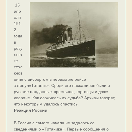
15
апр
еля
191
2
года
в
резу
льта
те
стол
кнов
ения с айсбергом в первом же рейсе
затонул«Титаник». Среди его пассажиров были и
русские подданные: крестьяне, торговцы и даже
дворяне. Как сложилась их судьба? Архивы говорят,
что некоторым удалось спастись.
Реакция России
В России с самого начала не задалось со
сведениями о «Титанике». Первые сообщения о