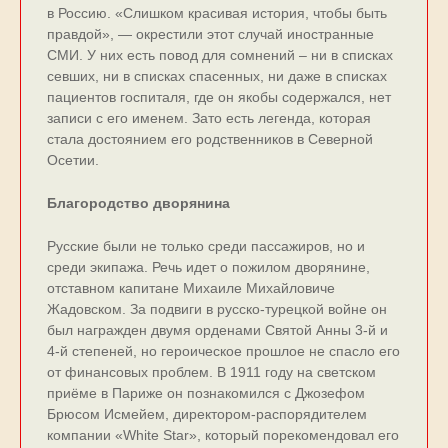
в Россию. «Слишком красивая история, чтобы быть
правдой», — окрестили этот случай иностранные
СМИ. У них есть повод для сомнений – ни в списках
севших, ни в списках спасенных, ни даже в списках
пациентов госпиталя, где он якобы содержался, нет
записи с его именем. Зато есть легенда, которая
стала достоянием его родственников в Северной
Осетии.
Благородство дворянина
Русские были не только среди пассажиров, но и
среди экипажа. Речь идет о пожилом дворянине,
отставном капитане Михаиле Михайловиче
Жадовском. За подвиги в русско-турецкой войне он
был награжден двумя орденами Святой Анны 3-й и
4-й степеней, но героическое прошлое не спасло его
от финансовых проблем. В 1911 году на светском
приёме в Париже он познакомился с Джозефом
Брюсом Исмейем, директором-распорядителем
компании «White Star», который порекомендовал его