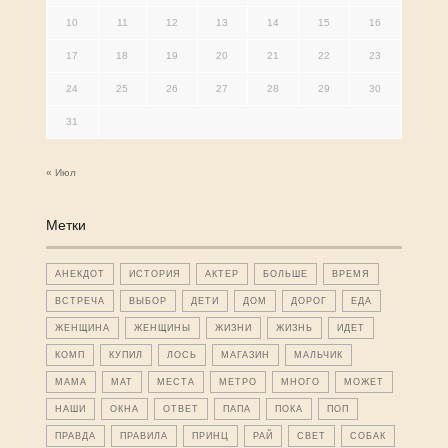
10
11
12
13
14
15
16
17
18
19
20
21
22
23
24
25
26
27
28
29
30
31
« Июл
Метки
АНЕКДОТ
ИСТОРИЯ
АКТЕР
БОЛЬШЕ
ВРЕМЯ
ВСТРЕЧА
ВЫБОР
ДЕТИ
ДОМ
ДОРОГ
ЕДА
ЖЕНЩИНА
ЖЕНЩИНЫ
ЖИЗНИ
ЖИЗНЬ
ИДЕТ
КОМП
КУПИЛ
ЛОСЬ
МАГАЗИН
МАЛЬЧИК
МАМА
МАТ
МЕСТА
МЕТРО
МНОГО
МОЖЕТ
НАШИ
ОКНА
ОТВЕТ
ПАПА
ПОКА
ПОП
ПРАВДА
ПРАВИЛА
ПРИНЦ
РАЙ
СВЕТ
СОБАК