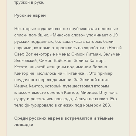
трубкой в руке.
Русские евреи
Некоторые издания все же опубликовали неполные
списки погибших. «Минское слово» упоминает о 19
русских подданных, большая часть которых были
евреями, которые отправились на заработки в Новый
Свет. Вот некоторые имена: Симон Литман, Зельман
Злоковский, Симон Вайсман, Зелина Кантор…
Кстати, никакой женщины под именем Зелина
Кантор не числилось на «Титанике». Это пример
неудачного перевода имени. За Зелиной стоит
Иешуа Кантор, который путешествовал вторым
классом вместе с женой Кантор, Мириам. В ту ночь
супруги расстались навсегда, Иешуа не выжил. Его
тело фигурировало в списках под номером 283.
Среди русских евреев встречаются и тёмные
лошадки
.