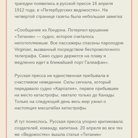
трагедии появились в русской прессе 16 апреля
1912 года, в «Петербургских ведомостях». На
четвертой странице газеты была небольшая заметка
«Сообщение из Лондона. Потерпел крушение
«Титаник» — судно, которое считалось
непотопляемым. Все пассажиры спасены пароходом
Virginian, вызванный посредством беспроволочного
телеграфа. Само судно держится на плаву и
медленно идет в ближайший порт Галиафан».
Русская пресса не единственная пребывала в
счастливом неведении. Силы сигнала, который
передавало судно «Карпатия», первое прибывшее
на место катастрофы, хватало только до Канады.
Только на следующий день весь мир узнал о
настоящих масштабах катастрофы.
И тут понеслось. Русская пресса упорно критиковала
создателей, команду, капитана. 20 апреля во все тех
же «Ведомостях» вышла статья «Титаник»