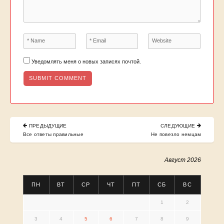
Уведомлять меня о новых записях почтой.
Навигация
ПРЕДЫДУЩИЕ
СЛЕДУЮЩИЕ
по
PREVIOUS
NEXT
Все ответы правильные
Не повезло немцам
POST:
POST:
записям
Август 2026
ПН
ВТ
СР
ЧТ
ПТ
СБ
ВС
1
2
3
4
5
6
7
8
9