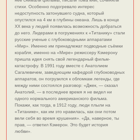
нее снимали фильмы, писали тома книг, сочиняли
стихи. Особенно подогревало интерес
недоступность затонувшего судна, который
опустился на 4 км в глубины океана. Лишь в конце
XX века у людей появилась возможность добраться
до него. Лидерами в погружениях к «Титанику» стали
русские ученые с глубоководными аппаратами
«Мир». Именно им принадлежат подводные съёмки
корабля, именно на «Мире» режиссеру Кэмерону
пришла идея снять свой легендарный фильм-
катастрофу. В 1991 году вместе с Анатолием
Сагалевичем, заведующим кафедрой глубоководных
аппаратов, он погрузился к обломкам легенды, где
между ними состоялся разговор: «Джек, — сказал
Анатолий, — в последнее время я не видел ни
одного нормального американского фильма.
Покажи, как тогда, в 1912 году, люди плыли на
«Титанике», как им это нравилась, как они потом
вели себя во время крушения». «Да, наверное, ты
прав, — ответил Кэмерон. Это будет история
любви».