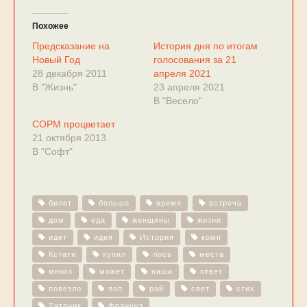
Похожее
Предсказание на
История дня по итогам
Новый Год
голосования за 21
28 декабря 2011
апреля 2021
В "Жизнь"
23 апреля 2021
В "Весело"
СОРМ процветает
21 октября 2013
В "Софт"
билет
больше
время
встреча
дом
еда
женщины
жизни
идет
идея
История
комп
Кстати
купил
лось
места
много
может
наши
ответ
повезло
поп
рай
свет
стих
Титаник
француз