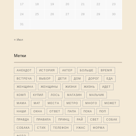
17
18
19
20
21
22
23
24
25
26
27
28
29
30
31
« Июл
Метки
АНЕКДОТ
ИСТОРИЯ
АКТЕР
БОЛЬШЕ
ВРЕМЯ
ВСТРЕЧА
ВЫБОР
ДЕТИ
ДОМ
ДОРОГ
ЕДА
ЖЕНЩИНА
ЖЕНЩИНЫ
ЖИЗНИ
ЖИЗНЬ
ИДЕТ
КОМП
КУПИЛ
ЛОСЬ
МАГАЗИН
МАЛЬЧИК
МАМА
МАТ
МЕСТА
МЕТРО
МНОГО
МОЖЕТ
НАШИ
ОКНА
ОТВЕТ
ПАПА
ПОКА
ПОП
ПРАВДА
ПРАВИЛА
ПРИНЦ
РАЙ
СВЕТ
СОБАК
СОБАКА
СТИХ
ТЕЛЕФОН
УЖАС
ФОРМА