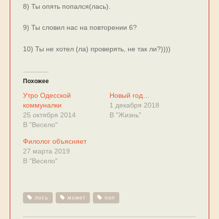
8) Ты опять попался(лась).
9) Ты словил нас на повторении 6?
10) Ты не хотел (ла) проверять, не так ли?))))
Похожее
Утро Одесской
Новый год…
коммуналки
1 декабря 2018
25 октября 2014
В "Жизнь"
В "Весело"
Филолог объясняет
27 марта 2019
В "Весело"
лось
может
поп