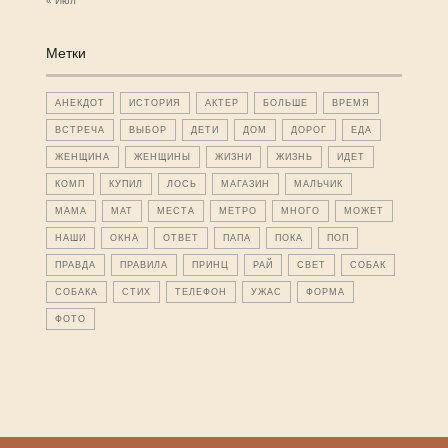
« Июл
Метки
АНЕКДОТ
ИСТОРИЯ
АКТЕР
БОЛЬШЕ
ВРЕМЯ
ВСТРЕЧА
ВЫБОР
ДЕТИ
ДОМ
ДОРОГ
ЕДА
ЖЕНЩИНА
ЖЕНЩИНЫ
ЖИЗНИ
ЖИЗНЬ
ИДЕТ
КОМП
КУПИЛ
ЛОСЬ
МАГАЗИН
МАЛЬЧИК
МАМА
МАТ
МЕСТА
МЕТРО
МНОГО
МОЖЕТ
НАШИ
ОКНА
ОТВЕТ
ПАПА
ПОКА
ПОП
ПРАВДА
ПРАВИЛА
ПРИНЦ
РАЙ
СВЕТ
СОБАК
СОБАКА
СТИХ
ТЕЛЕФОН
УЖАС
ФОРМА
ФОТО