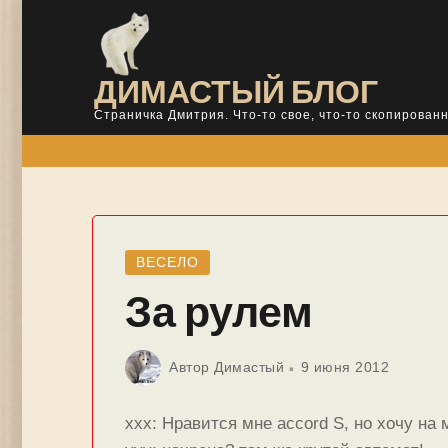
Skip
to
content
ДИМАСТЫЙ БЛОГ
Страничка Дмитрия. Что-то свое, что-то скопированн
ВЕСЕЛО
За рулем
Автор
Димастый
9 июня 2012
ххх: Нравится мне accord S, но хочу на