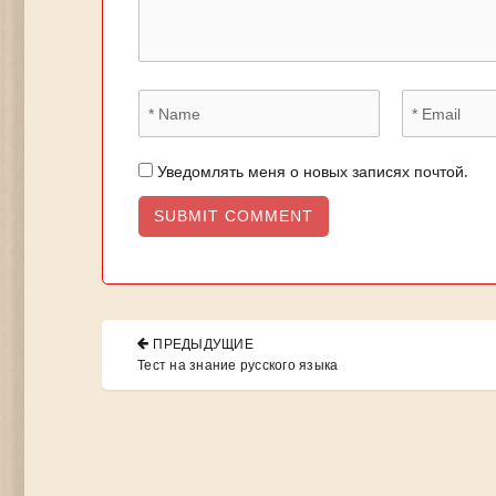
Уведомлять меня о новых записях почтой.
Навигация
ПРЕДЫДУЩИЕ
по
PREVIOUS
Тест на знание русского языка
POST:
записям