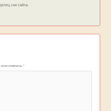
делец сия сайта.
 поля помечены
*