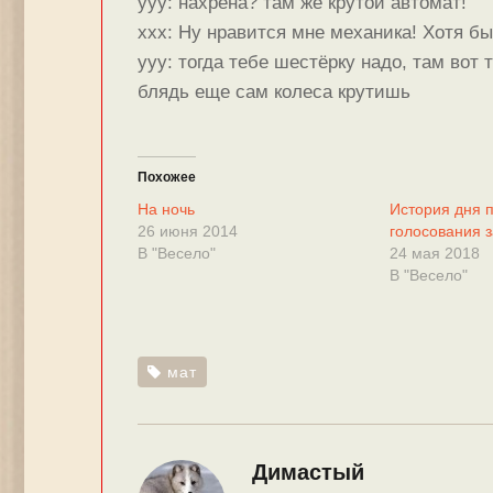
yyy: нахрена? там же крутой автомат!
xxx: Ну нравится мне механика! Хотя бы
yyy: тогда тебе шестёрку надо, там вот 
блядь еще сам колеса крутишь
Похожее
На ночь
История дня 
26 июня 2014
голосования з
В "Весело"
24 мая 2018
В "Весело"
мат
Димастый