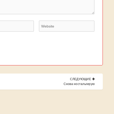
СЛЕДУЮЩИЕ
NEXT
Снова ностальгирую
POST: