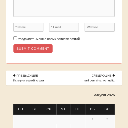
Уведомлять меня о новых записях почтой.
Навигация
ПРЕДЫДУЩИЕ
СЛЕДУЮЩИЕ
по
PREVIOUS
NEXT
История одной кошки
Karl Jenkins. Palladio.
POST:
POST:
записям
Август 2026
ПН
ВТ
СР
ЧТ
ПТ
СБ
ВС
1
2