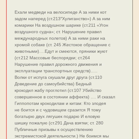
Ехали медведи на велосипеде А за ними кот
задом наперед (ст.213″Хулиганство») А за ним
комарики На воздушном шарике (ст.211 «Угон
воздушного судна»; ст. Нарушение правил
международных полетов) А за ними раки на
хромой собаке (ст. 245 Жестокое обращение с
животными)….Едут и смеются, пряники жуют
(ст.212 Массовые беспорядки; ст.264
Нарушение правил дорожного движения и
эксплуатации транспортных средств)…..
Волки от испуга скушали друг друга (ст.110
Доведение до самоубийства) Бедный
крокодил жабу проглотил (ст.107 Убийство
совершенное в состоянии аффекта) …. И сказал
Гиппопотам крокодилам и китам: Кто злодея
не боится и с чудовищем сразится Я тому
богатырю двух лягушек подарю И еловую
шишку пожалую (ст.291 Дача взятки; ст. 280
Публичные призывы к осуществлению
экстремистской деятельности.) Не боимся мы