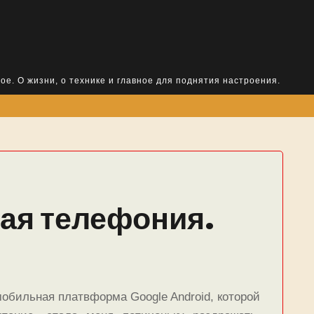
ое. О жизни, о технике и главное для поднятия настроения.
чая телефония.
обильная платвформа Google Android, которой