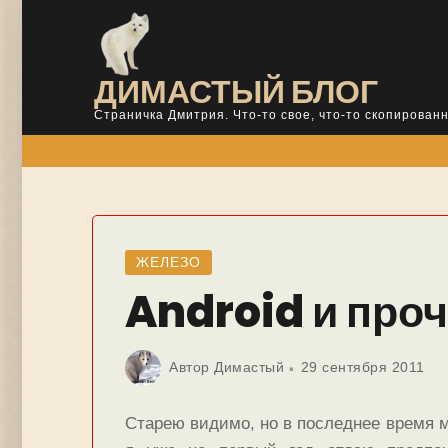
Skip
to
content
ДИМАСТЫЙ БЛОГ
Страничка Дмитрия. Что-то свое, что-то скопированн
ЖЕЛЕЗО
Android и про
Автор
Димастый
29 сентября 2011
Старею видимо, но в последнее время м