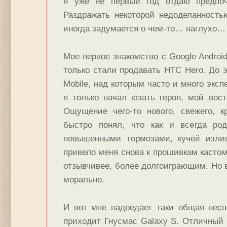
я уже не первый год отдаю предпоч
Раздражать некоторой недоделанност
иногда задумается о чем-то… наглухо… 
Мое первое знакомство с Google Android
только стали продавать HTC Hero. До 
Mobile, над которым часто и много эксп
я только начал юзать героя, мой вос
Ощущение чего-то нового, свежего, к
быстро понял, что как и всегда ро
повышенными тормозами, кучей изли
привело меня снова к прошивкам касто
отзывчивее, более долгоиграющим. Но 
морально.
И вот мне надоедает таки общая нес
приходит Гнусмас Galaxy S. Отличный 