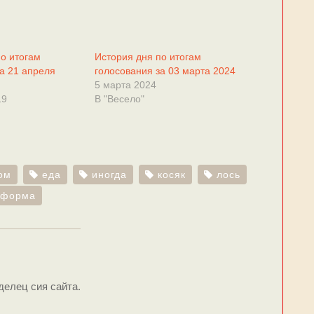
по итогам
История дня по итогам
а 21 апреля
голосования за 03 марта 2024
5 марта 2024
19
В "Весело"
ом
еда
иногда
косяк
лось
форма
делец сия сайта.