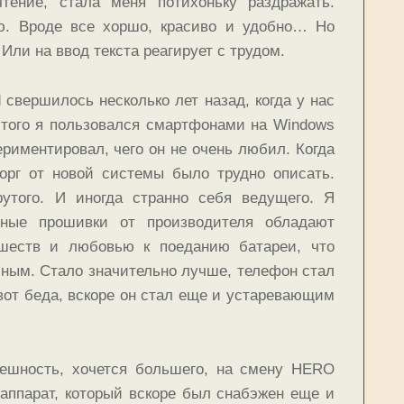
тение, стала меня потихоньку раздражать.
ью. Вроде все хоршо, красиво и удобно… Но
Или на ввод текста реагирует с трудом.
 свершилось несколько лет назад, когда у нас
этого я пользовался смартфонами на Windows
ериментировал, чего он не очень любил. Когда
торг от новой системы было трудно описать.
рутого. И иногда странно себя ведущего. Я
дные прошивки от производителя обладают
шеств и любовью к поеданию батареи, что
мным. Стало значительно лучше, телефон стал
вот беда, вскоре он стал еще и устаревающим
пешность, хочется большего, на смену HERO
аппарат, который вскоре был снабэжен еще и