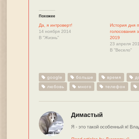
Похожее
Да, я интроверт!
История дня 
14 ноября 2014
голосования з
В "Жизнь"
2019
23 апреля 20
В "Весело"
google
больше
время
д
любовь
много
телефон
Димастый
Я - это такой особенный я! Вла