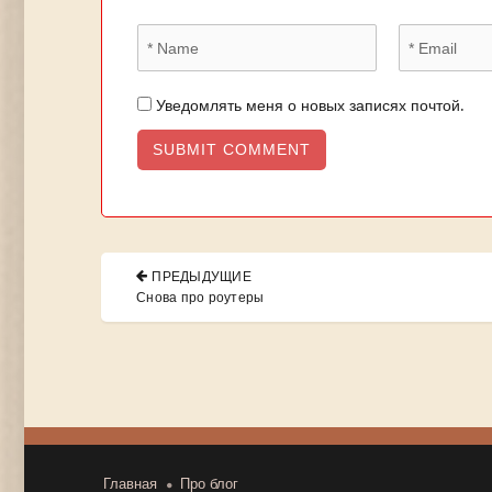
Уведомлять меня о новых записях почтой.
Навигация
ПРЕДЫДУЩИЕ
по
PREVIOUS
Снова про роутеры
POST:
записям
Главная
Про блог