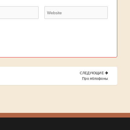
СЛЕДУЮЩИЕ
NEXT
Про яблофоны
POST: