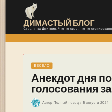
Skip
to
content
ДИМАСТЫЙ БЛОГ
Страничка Дмитрия. Что-то свое, что-то скопированн
ВЕСЕЛО
Анекдот дня по
голосования за
Автор
Полный песец
5 августа 2024