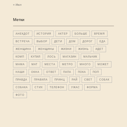
« Июл
Метки
АНЕКДОТ
ИСТОРИЯ
АКТЕР
БОЛЬШЕ
ВРЕМЯ
ВСТРЕЧА
ВЫБОР
ДЕТИ
ДОМ
ДОРОГ
ЕДА
ЖЕНЩИНА
ЖЕНЩИНЫ
ЖИЗНИ
ЖИЗНЬ
ИДЕТ
КОМП
КУПИЛ
ЛОСЬ
МАГАЗИН
МАЛЬЧИК
МАМА
МАТ
МЕСТА
МЕТРО
МНОГО
МОЖЕТ
НАШИ
ОКНА
ОТВЕТ
ПАПА
ПОКА
ПОП
ПРАВДА
ПРАВИЛА
ПРИНЦ
РАЙ
СВЕТ
СОБАК
СОБАКА
СТИХ
ТЕЛЕФОН
УЖАС
ФОРМА
ФОТО