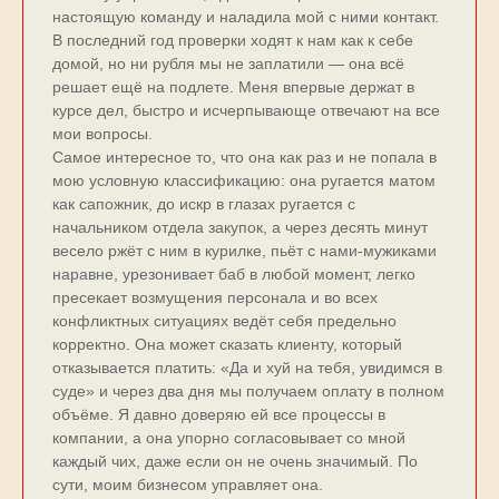
настоящую команду и наладила мой с ними контакт.
В последний год проверки ходят к нам как к себе
домой, но ни рубля мы не заплатили — она всё
решает ещё на подлете. Меня впервые держат в
курсе дел, быстро и исчерпывающе отвечают на все
мои вопросы.
Самое интересное то, что она как раз и не попала в
мою условную классификацию: она ругается матом
как сапожник, до искр в глазах ругается с
начальником отдела закупок, а через десять минут
весело ржёт с ним в курилке, пьёт с нами-мужиками
наравне, урезонивает баб в любой момент, легко
пресекает возмущения персонала и во всех
конфликтных ситуациях ведёт себя предельно
корректно. Она может сказать клиенту, который
отказывается платить: «Да и хуй на тебя, увидимся в
суде» и через два дня мы получаем оплату в полном
объёме. Я давно доверяю ей все процессы в
компании, а она упорно согласовывает со мной
каждый чих, даже если он не очень значимый. По
сути, моим бизнесом управляет она.