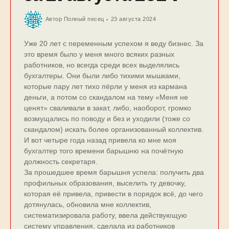
Автор
Полный песец
23 августа 2024
Уже 20 лет с переменным успехом я веду бизнес. За
это время было у меня много всяких разных
работников, но всегда среди всех выделялись
бухгалтеры. Они были либо тихими мышками,
которые пару лет тихо пёрли у меня из кармана
деньги, а потом со скандалом на тему «Меня не
ценят» сваливали в закат, либо, наоборот, громко
возмущались по поводу и без и уходили (тоже со
скандалом) искать более организованный коллектив.
И вот четыре года назад привела ко мне моя
бухгалтер того времени барышню на почётную
должность секретаря.
За прошедшее время барышня успела: получить два
профильных образования, выселить ту девочку,
которая её привела, привести в порядок всё, до чего
дотянулась, обновила мне коллектив,
систематизировала работу, ввела действующую
систему управления, сделала из работников