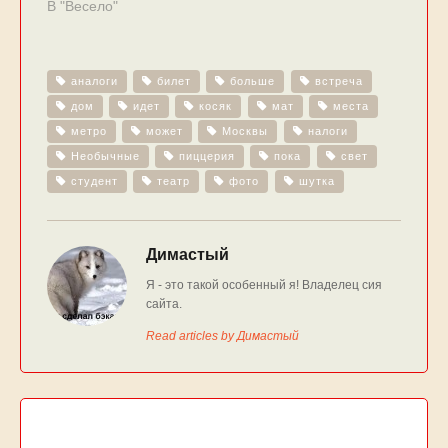
В "Весело"
аналоги
билет
больше
встреча
дом
идет
косяк
мат
места
метро
может
Москвы
налоги
Необычные
пиццерия
пока
свет
студент
театр
фото
шутка
Димастый
Я - это такой особенный я! Владелец сия
сайта.
Read articles by Димастый