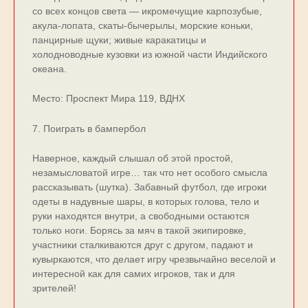
со всех концов света — икромечущие карпозубые,
акула-лопата, скаты-бычерылы, морские коньки,
панцирные щуки; живые каракатицы и
холодноводные кузовки из южной части Индийского
океана.
Место: Проспект Мира 119, ВДНХ
7. Поиграть в бампербол
Наверное, каждый слышал об этой простой,
незамысловатой игре… так что нет особого смысла
рассказывать (шутка). Забавный футбол, где игроки
одеты в надувные шары, в которых голова, тело и
руки находятся внутри, а свободными остаются
только ноги. Борясь за мяч в такой экипировке,
участники сталкиваются друг с другом, падают и
кувыркаются, что делает игру чрезвычайно веселой и
интересной как для самих игроков, так и для
зрителей!