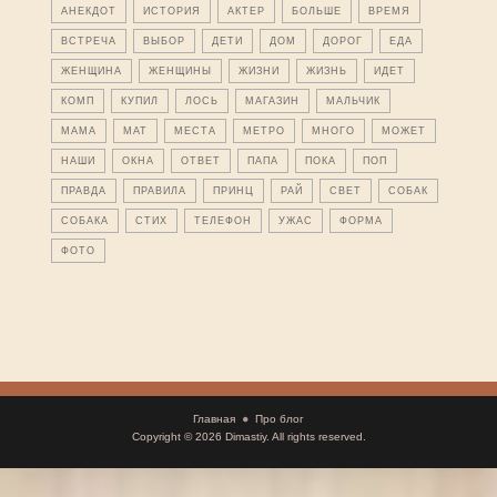
АНЕКДОТ
ИСТОРИЯ
АКТЕР
БОЛЬШЕ
ВРЕМЯ
ВСТРЕЧА
ВЫБОР
ДЕТИ
ДОМ
ДОРОГ
ЕДА
ЖЕНЩИНА
ЖЕНЩИНЫ
ЖИЗНИ
ЖИЗНЬ
ИДЕТ
КОМП
КУПИЛ
ЛОСЬ
МАГАЗИН
МАЛЬЧИК
МАМА
МАТ
МЕСТА
МЕТРО
МНОГО
МОЖЕТ
НАШИ
ОКНА
ОТВЕТ
ПАПА
ПОКА
ПОП
ПРАВДА
ПРАВИЛА
ПРИНЦ
РАЙ
СВЕТ
СОБАК
СОБАКА
СТИХ
ТЕЛЕФОН
УЖАС
ФОРМА
ФОТО
Главная
Про блог
Copyright © 2026
Dimastiy
. All rights reserved.