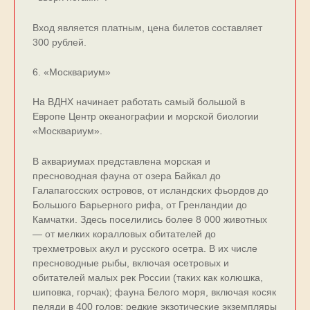
Вход является платным, цена билетов составляет
300 рублей.
6. «Москвариум»
На ВДНХ начинает работать самый большой в
Европе Центр океанографии и морской биологии
«Москвариум».
В аквариумах представлена морская и
пресноводная фауна от озера Байкал до
Галапагосских островов, от исландских фьордов до
Большого Барьерного рифа, от Гренландии до
Камчатки. Здесь поселились более 8 000 животных
— от мелких коралловых обитателей до
трехметровых акул и русского осетра. В их числе
пресноводные рыбы, включая осетровых и
обитателей малых рек России (таких как колюшка,
шиповка, горчак); фауна Белого моря, включая косяк
пеляди в 400 голов; редкие экзотические экземпляры